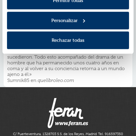
Permitir todas
«Esel primer libro que me leí de Stephen King y me
pareció brillante. El final te hace pensar "¿qué haría
yo?"»
Personalizar
Lector anónimo en
casadellibro.com
«[...] Como haría años más tarde enLa tienda, haciendo
una radiografía de toda una comunidad, aquí King, a
partir de su personaje John Smith, lleva a cabo una
Rechazar todas
visión de los Estados Unidos de los años 70, con los
diferentes cambios políticos y escándalos que se
sucedieron. Todo esto acompañado del drama de un
hombre que ha permanecido unos cuatro años en
coma y al volver a su conciencia retorna a un mundo
ajeno a él.»
Sumnik85 en
quelibroleo.com
C/ Fuerteventura, 13
28703 S.S. de los Reyes, Madrid
Tel. 916597350