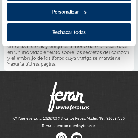
primera mitad del siglo xx, desde los últimos
esplendores del Modernismo hasta las tinieblas de la
Personalizar
posguerra. Aunando las técnicas del relato de intriga y
suspense, la novela histórica y la comedia de
costumbres,
La Sombra del Viento
es sobre todo una
Rechazar todas
trágica historia de amor cuyo eco se proyecta a través
del tiempo. Con gran fuerza narrativa, el autor
entrelaza tramas y enigmas a modo de muñecas rusas
en un inolvidable relato sobre los secretos del corazón
y el embrujo de los libros cuya intriga se mantiene
hasta la última página.
C/ Fuerteventura, 13
28703 S.S. de los Reyes, Madrid
Tel. 916597350
E-mail atencion.cliente@feran.es