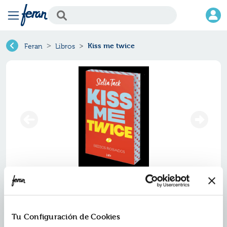
Kiss me twice
Feran
Libros
Kiss me twice
Ref.
ZZZ-0399273
Tu Configuración de Cookies
ISBN:
9788410399273