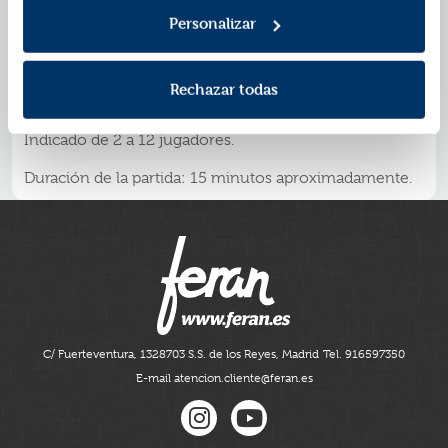
estratégico de forma divertida. Niños y niñas
Personalizar
desarrollarán la resolución de problemas y la
planificación de forma eficaz, mientras que en la
modalidad de juego por equipos, además, entrenarán
sus habilidades sociales.
Rechazar todas
Dimensiones del embalaje: 145 x 10,5 x 3,5cm.
Indicado de 2 a 12 jugadores.
Duración de la partida: 15 minutos aproximadamente.
C/ Fuerteventura, 13
28703 S.S. de los Reyes, Madrid
Tel. 916597350
E-mail atencion.cliente@feran.es