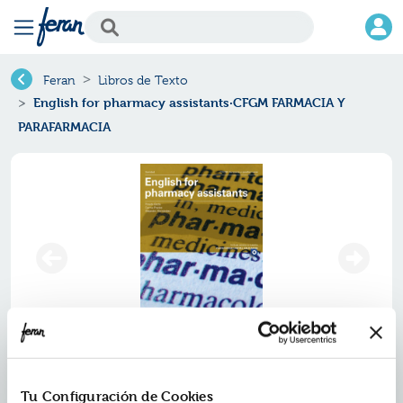
Feran
Libros de Texto
English for pharmacy assistants·CFGM FARMACIA Y
PARAFARMACIA
English for pharmacy
Tu Configuración de Cookies
assistants·cfgm farmacia y