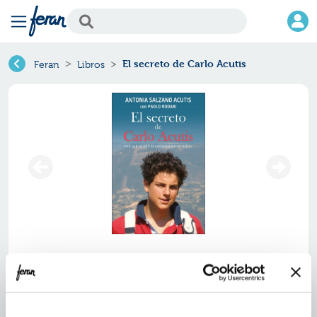
El secreto de Carlo Acutis
Feran
Libros
El secreto de carlo acutis
Ref.
ZPA-8566889
ISBN:
9788428566889