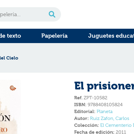
de texto
Papelería
Juguetes educa
del Cielo
El prisione
Ref.
ZPT-10582
ISBN:
9788408105824
Editorial:
Planeta
Autor:
Ruiz Zafon, Carlos
Colección:
El Cementerio 
Fecha de edición:
2011