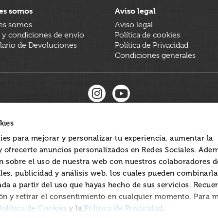
es somos
Aviso legal
es somos
Aviso legal
 y condiciones de envío
Política de cookies
ario de Devoluciones
Política de Privacidad
Condiciones generales
kies
ies para mejorar y personalizar tu experiencia, aumentar la
 y ofrecerte anuncios personalizados en Redes Sociales. Ade
 sobre el uso de nuestra web con nuestros colaboradores d
les, publicidad y análisis web, los cuales pueden combinarl
ada a partir del uso que hayas hecho de sus servicios. Recue
ón y retirar el consentimiento en cualquier momento. Para 
Política de Cookies
Política de Privacidad
y la
.