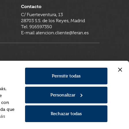
Contacto
C/ Fuerteventura, 13
28703 S.S. de los Reyes, Madrid
Tel. 916597350
E-mail atencion.cliente@feran.es
Permitir todas
más,
Personalizar
e
a con
rda que
Rechazar todas
más