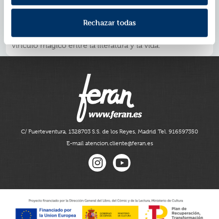
llegaremos al gran final de la saga iniciada con
La
Sombra del Viento
, que alcanza aquí toda su intensidad
Rechazar todas
y calado, a la vez que dibuja un gran homenaje al
mundo de los libros, al arte de narrar historias y al
vínculo mágico entre la literatura y la vida.
C/ Fuerteventura, 13
28703 S.S. de los Reyes, Madrid
Tel. 916597350
E-mail atencion.cliente@feran.es