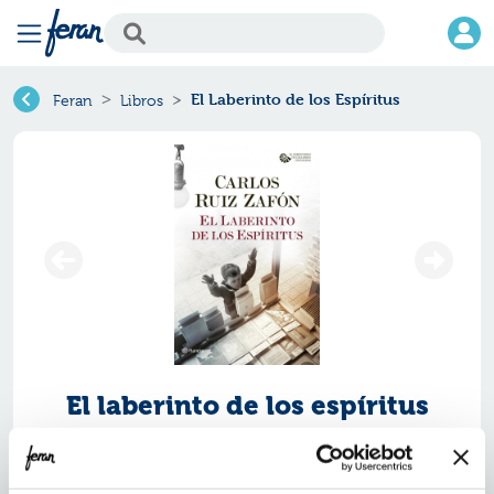
El Laberinto de los Espíritus
Feran
Libros
El laberinto de los espíritus
Ref.
ZPT-16338
ISBN:
9788408163381