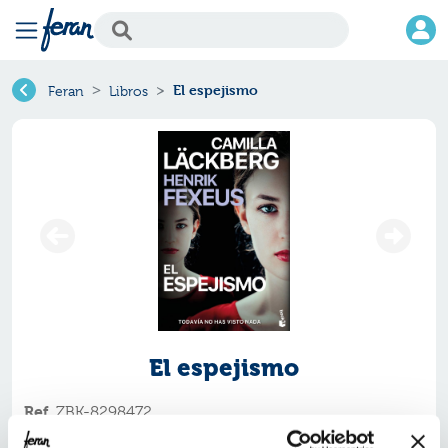
El espejismo
Feran
Libros
El espejismo
Ref.
ZBK-8298472
ISBN:
9788408298472