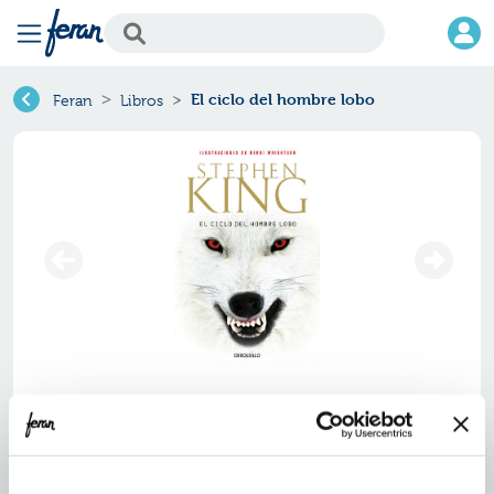
El ciclo del hombre lobo
Feran
Libros
El ciclo del hombre lobo
Ref.
ZBS-B102-56
ISBN:
9788499081281