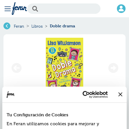
Doble drama
Feran
Libros
Doble drama
Tu Configuración de Cookies
Ref.
ZZZ-0252370
En Feran utilizamos cookies para mejorar y
ISBN:
9788410252370