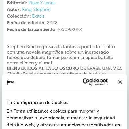
Editorial:
Plaza Y Janes
Autor:
King, Stephen
Colección:
Éxitos
Fecha de edición:
2022
Fecha de lanzamiento:
22/09/2022
Stephen King regresa a la fantasía por todo lo alto
con una novela magnífica sobre un inesperado
héroe que deberá tomar parte en la épica batalla
entre el bien y el mal.
BIENVENIDOS AL LADO OSCURO DE ÉRASE UNA VEZ
Charlie Reade parece un estudiante de instituto
normal y corriente, pero carga con un gran peso sobre
los hombros. Cuando él solo tenía diez años, su madre
fue víctima de un atropello y la pena empujó a su
padre a la bebida. Aunque era demasiado joven, Charlie
tuvo que aprender a cuidarse solo... y también a
Tu Configuración de Cookies
ocuparse de su padre.
En Feran utilizamos cookies para mejorar y
Ahora, con diecisiete años, Charlie encuentra dos
amigos inesperados: una perra llamada Radar y
personalizar tu experiencia, aumentar la seguridad
Howard Bowditch, su anciano dueño. El señor
del sitio web, y ofrecerte anuncios personalizados en
Bowditch es un ermitaño que vive en una colina