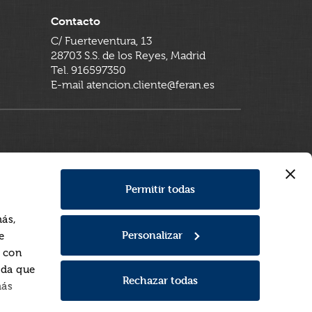
Contacto
C/ Fuerteventura, 13
28703 S.S. de los Reyes, Madrid
Tel. 916597350
E-mail atencion.cliente@feran.es
Permitir todas
más,
Personalizar
e
a con
rda que
Rechazar todas
más