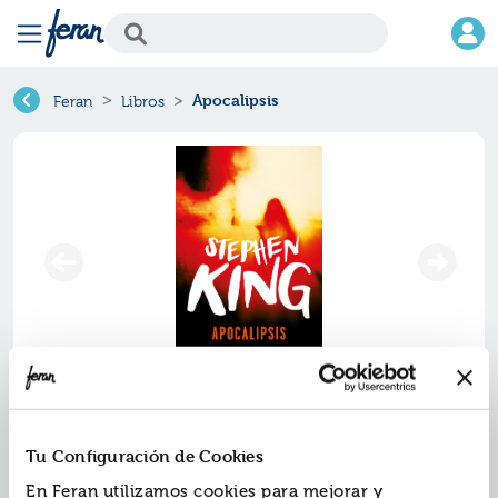
Apocalipsis
Feran
Libros
Apocalipsis
Tu Configuración de Cookies
Ref.
ZBS-B102-16
ISBN:
9788497599412
En Feran utilizamos cookies para mejorar y