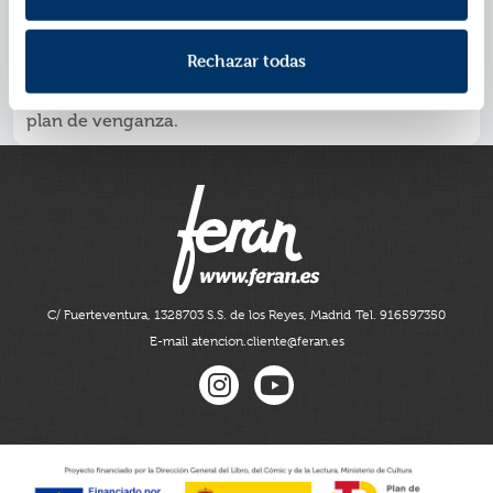
Es un libro de excepcional suspense psicológico y un
gran éxito internacional.
Es una historia de venganza, traición, redención y
Rechazar todas
solidaridad femenina.
La protagonista, Faye, aún no ha acabado con su
plan de venganza.
C/ Fuerteventura, 13
28703 S.S. de los Reyes, Madrid
Tel. 916597350
E-mail atencion.cliente@feran.es