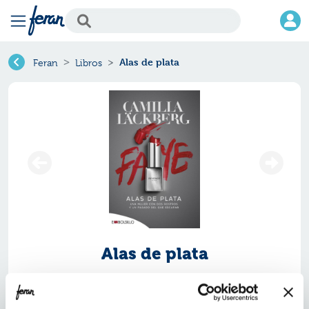
Alas de plata
Feran
Libros
Alas de plata
Ref.
ZMV-8185625
ISBN:
9788418185625