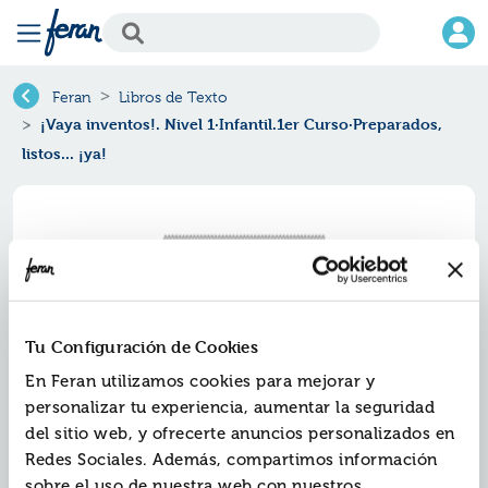
Feran
Libros de Texto
¡Vaya inventos!. Nivel 1·Infantil.1er Curso·Preparados,
listos... ¡ya!
Tu Configuración de Cookies
En Feran utilizamos cookies para mejorar y
personalizar tu experiencia, aumentar la seguridad
del sitio web, y ofrecerte anuncios personalizados en
¡vaya inventos!. nivel
Redes Sociales. Además, compartimos información
1·infantil.1er curso·preparados,
sobre el uso de nuestra web con nuestros