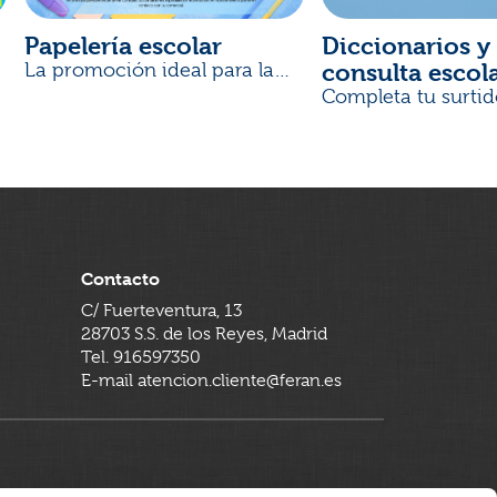
Papelería escolar
Diccionarios y 
consulta escol
La promoción ideal para la
Vuelta al Cole
Completa tu surtid
Contacto
C/ Fuerteventura, 13
28703 S.S. de los Reyes, Madrid
Tel. 916597350
E-mail atencion.cliente@feran.es