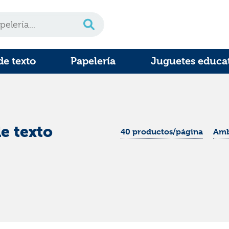
de texto
Papelería
Juguetes educa
e texto
40 productos/página
Amb