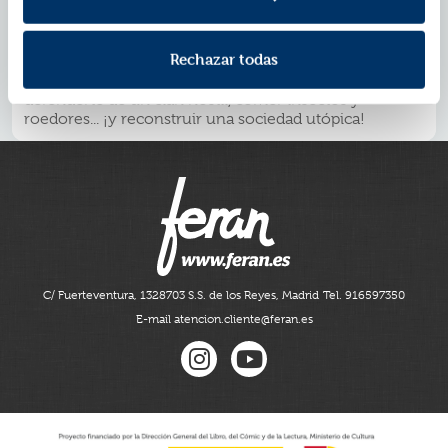
pánico si te estás riendo.
Encontrarás instrucciones paso a paso para hacer una
maleta en treinta minutos, sentirte como en casa en tu
Rechazar todas
bunker, sobrevivir a una invasión alien o a un ataque
de robots, sobrevivir en la próxima pandemia,
defenderte de un clan hostil, comer insectos y
roedores... ¡y reconstruir una sociedad utópica!
C/ Fuerteventura, 13
28703 S.S. de los Reyes, Madrid
Tel. 916597350
E-mail atencion.cliente@feran.es