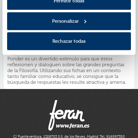
philosophy's big questions in a way that is fun and
Permitir todas
appealing. Engaging scenes and intriguing questions
prompt reflection and discussion encouraging children
to develop their own thoughts and arguments and to
Personalizar
build a visual and conceptual map of the issue
addressed in each box. Wonder Ponder boxes are
designed to look at, read and think about by
Rechazar todas
themselves or with others, in educational, play or
family settings.
La serie de Filosofía visual para niños de Wonder
Ponder es un divertido estímulo para que éstos
reflexionen y dialoguen sobre las grandes preguntas
de la Filosofía. Utilizando sus fichas en un contexto
tanto familiar como educativo, se consigue que la
búsqueda de respuestas les resulte atractiva y amena.
C/ Fuerteventura, 13
28703 S.S. de los Reyes, Madrid
Tel. 916597350