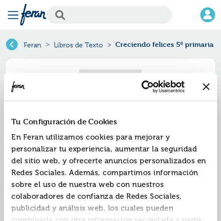
Creciendo felices 5º primaria
Feran
Libros de Texto
Tu Configuración de Cookies
En Feran utilizamos cookies para mejorar y
personalizar tu experiencia, aumentar la seguridad
del sitio web, y ofrecerte anuncios personalizados en
Redes Sociales. Además, compartimos información
Creciendo felices 5º primaria
sobre el uso de nuestra web con nuestros
colaboradores de confianza de Redes Sociales,
Ref.
SC-0775960
publicidad y análisis web, los cuales pueden
ISBN:
9788480775960
combinarla con otra información recopilada a partir