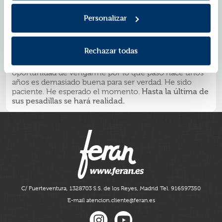
MICHAEL
Su nombre es Erika Fane, pero todos la llaman Rika.
Personalizar
Creció dando vueltas por mi casa,
siempre cerca
. Mira
a otro lado cuando entro en una habitación y se queda
quieta cuando estoy cerca. Puedo sentir la tensión que
Rechazar todas
desprende,
sus ganas de má
s, no tengo su cuerpo
pero sé que he atrapado su mente. Y, ahora, la
oportunidad de vengarme por lo que pasó hace unos
años es demasiado buena para ser verdad. He sido
paciente. He esperado el momento.
Hasta la última de
sus pesadillas se hará realidad.
C/ Fuerteventura, 13
28703 S.S. de los Reyes, Madrid
Tel. 916597350
E-mail atencion.cliente@feran.es