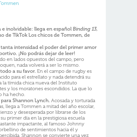
e Tommen
 e inolvidable: llega en español
Binding 13,
eno de TikTok Los chicos de Tommen, de
tanta intensidad el poder del primer amor
rtivo. ¡No podrás dejar de leer!
do en lados opuestos del campo, pero
quen, nada volverá a ser lo mismo.
todo a su favor.
En el campo de rugby es
cido para el estrellato y nada detendrá su
a la tímida chica nueva del Instituto
tes y los moratones escondidos. La que lo
o ha hecho.
il para Shannon Lynch.
Acosada y torturada
s, llega a Tommen a mitad del año escolar,
nzo y desesperada por librarse de los
u primer día en la prestigiosa escuela
bastante impactante, al famoso Johnny
rbellino de sentimientos hacia él y
percibida, Shannon se convierte una vez