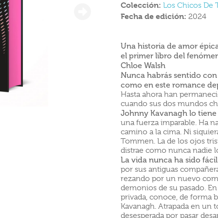
Colección:
Los Chicos D
Fecha de edición:
2024
Una historia de amor épica
el primer libro del fenóm
Chloe Walsh
Nunca habrás sentido con 
como en este romance depo
Hasta ahora han permaneci
cuando sus dos mundos cho
Johnny Kavanagh lo tiene 
una fuerza imparable. Ha na
camino a la cima. Ni siquier
Tommen. La de los ojos tris
distrae como nunca nadie l
La vida nunca ha sido fác
por sus antiguas compañera
rezando por un nuevo comie
demonios de su pasado. En s
privada, conoce, de forma 
Kavanagh. Atrapada en un to
desesperada por pasar desa