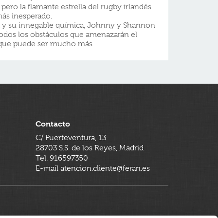
pero la flamante estrella del rugby irlandés
más inesperado.
ad y su innegable química, Johnny y Shannon
todos los obstáculos que amenazarán el
que puede ser mucho más...
Contacto
C/ Fuerteventura, 13
28703 S.S. de los Reyes, Madrid
Tel. 916597350
E-mail atencion.cliente@feran.es