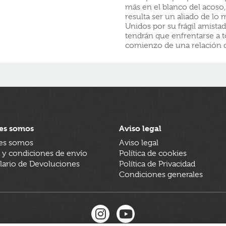
más en el blanco del acoso, 
resulta ser un aliado de lo 
Unidos por su frágil amist
tendrán que enfrentarse a 
comienzo de una relación 
es somos
Aviso legal
es somos
Aviso legal
 y condiciones de envío
Política de cookies
ario de Devoluciones
Política de Privacidad
Condiciones generales