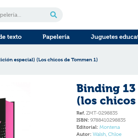
de texto
Papelería
Juguetes educa
dición especial) (Los chicos de Tommen 1)
Binding 13 
(los chico
Ref.
ZMT-0298835
ISBN:
9788410298835
Editorial:
Montena
Autor:
Walsh, Chloe