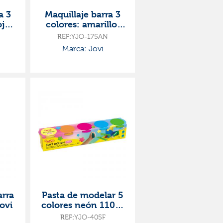
a 3
Maquillaje barra 3
ojo,
colores: amarillo,
marrón, negro
REF:
YJO-175AN
Marca: Jovi
arra
Pasta de modelar 5
jovi
colores neón 110gr
blandiver
REF:
YJO-405F