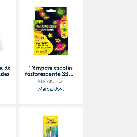
a de
Témpera escolar
ades
fosforescente 35ml.
4 colores
REF:
YJO-504
Marca: Jovi