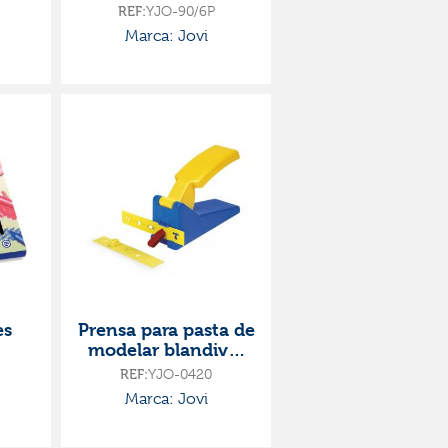
REF:
YJO-90/6P
Marca: Jovi
es
Prensa para pasta de
modelar blandiver
jovi
REF:
YJO-0420
Marca: Jovi