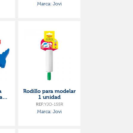
Marca: Jovi
a
Rodillo para modelar
a
1 unidad
a de
REF:
YJO-155R
ades
Marca: Jovi