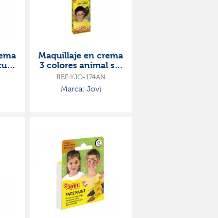
rema
Maquillaje en crema
ture
3 colores animal set
 con
3 botes 8ml con
REF:
YJO-174AN
ja
pincel y esponja
Marca: Jovi