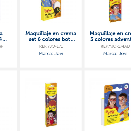
a
Maquillaje en crema
Maquillaje en c
4
set 6 colores bote
3 colores adven
8ml
set 3 botes 8ml
SP
REF:
YJO-171
REF:
YJO-174AD
pincel y espon
Marca: Jovi
Marca: Jovi