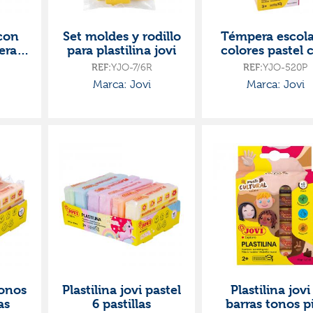
con
Set moldes y rodillo
Témpera escola
ra 4
para plastilina jovi
colores pastel 
pincel jovi
REF:
YJO-7/6R
REF:
YJO-520P
Marca: Jovi
Marca: Jovi
tonos
Plastilina jovi pastel
Plastilina jovi
as
6 pastillas
barras tonos p