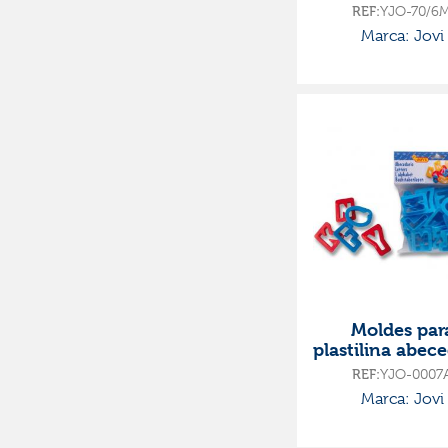
REF:
YJO-70/6
Marca: Jovi
Moldes par
plastilina abec
26 unidades j
REF:
YJO-0007
Marca: Jovi