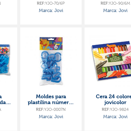
M
REF:
YJO-70/6P
REF:
YJO-90/6M
Marca: Jovi
Marca: Jovi
a
Moldes para
Cera 24 color
edario
plastilina números
jovicolor
ovi
11 unidades jovi
A
REF:
YJO-0007N
REF:
YJO-9824
Marca: Jovi
Marca: Jovi