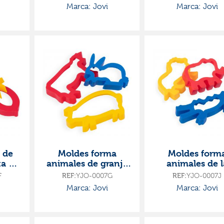
Marca: Jovi
Marca: Jovi
 de
Moldes forma
Moldes form
ta de
animales de granja
animales de l
dades
para pasta de
jungla para past
F
REF:
YJO-0007G
REF:
YJO-0007J
modelar 6 unidades
modelar 6 unid
Marca: Jovi
Marca: Jovi