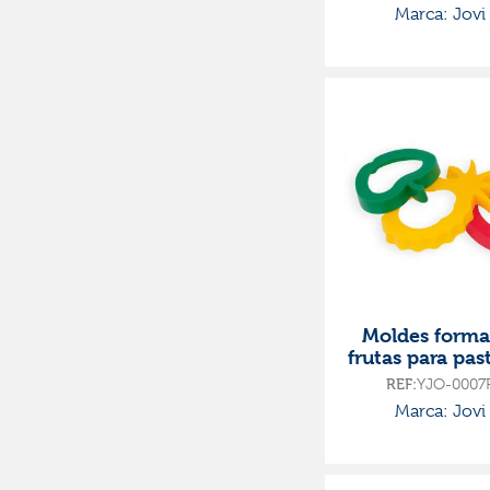
Marca: Jovi
Moldes forma
frutas para pas
modelar 6 uni
REF:
YJO-0007
Marca: Jovi