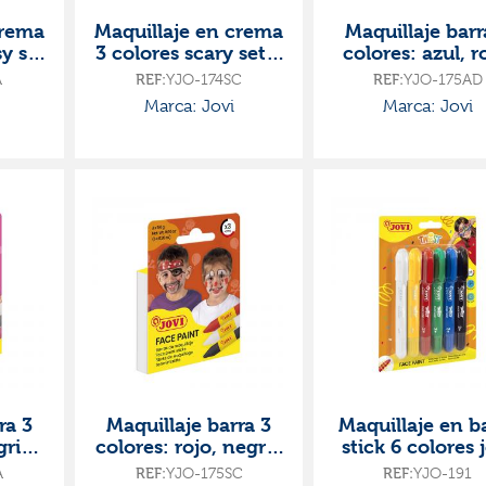
crema
Maquillaje en crema
Maquillaje barr
y set
3 colores scary set 3
colores: azul, r
con
botes 8ml con
blanco
A
REF:
YJO-174SC
REF:
YJO-175AD
nja
pincel y esponja
Marca: Jovi
Marca: Jovi
ra 3
Maquillaje barra 3
Maquillaje en b
gris,
colores: rojo, negro,
stick 6 colores 
blanco
A
REF:
YJO-175SC
REF:
YJO-191