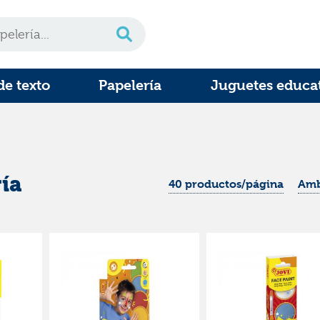
de texto
Papelería
Juguetes educa
ía
40 productos/página
Amb