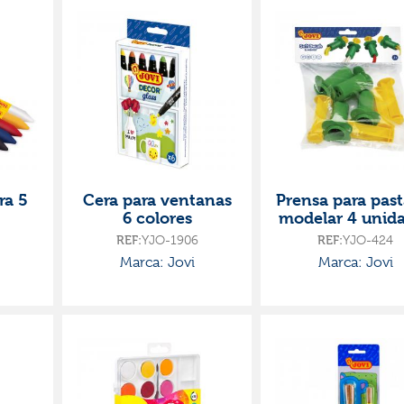
ra 5
Cera para ventanas
Prensa para past
6 colores
modelar 4 unid
REF:
YJO-1906
REF:
YJO-424
Marca: Jovi
Marca: Jovi