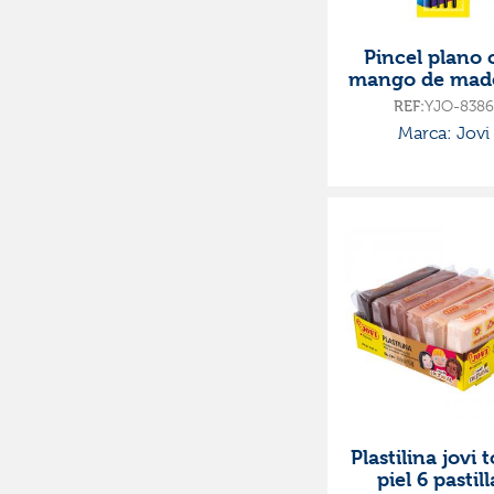
Pincel plano 
mango de made
unidades
REF:
YJO-8386
Marca: Jovi
Plastilina jovi 
piel 6 pastill