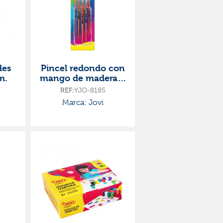
des
Pincel redondo con
m.
mango de madera 5
unidades
REF:
YJO-8185
Marca: Jovi