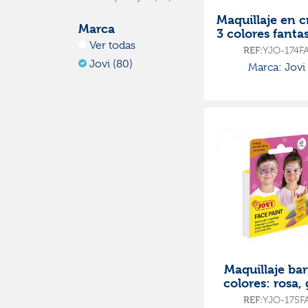
Maquillaje en 
Marca
3 colores fantas
Ver todas
3 botes 8ml 
REF:
YJO-174F
pincel y espo
Jovi (80)
Marca: Jovi
Maquillaje bar
colores: rosa, 
blanco
REF:
YJO-175F