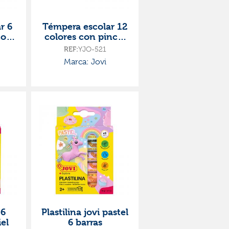
r 6
Témpera escolar 12
con
colores con pincel
jovi
REF:
YJO-521
Marca: Jovi
 6
Plastilina jovi pastel
iel
6 barras