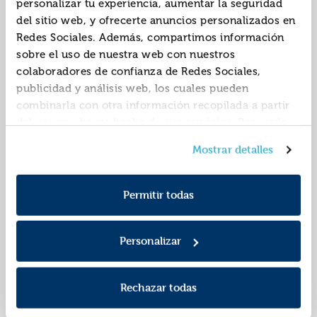
personalizar tu experiencia, aumentar la seguridad
del sitio web, y ofrecerte anuncios personalizados en
Redes Sociales. Además, compartimos información
sobre el uso de nuestra web con nuestros
colaboradores de confianza de Redes Sociales,
publicidad y análisis web, los cuales pueden
combinarla con otra información recopilada a partir
del uso que hayas hecho de sus servicios. Recuerda
que puedes cambiar de opinión y retirar el
Plantillas estarcir
Plantillas estarcir
Mostrar detalles
consentimiento en cualquier momento. Para más
animales de la granja
animales de la selva 6
Política de Cookies
información consulta la
y la
6 unidades
unidades
REF:
YEA-19408
REF:
YEA-19409
Política de Privacidad
.
Permitir todas
Marca: Apli
Marca: Apli
Personalizar
Rechazar todas