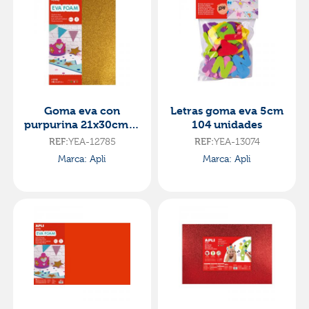
Goma eva con
Letras goma eva 5cm
purpurina 21x30cm. 4
104 unidades
láminas de colores
REF:
YEA-12785
REF:
YEA-13074
apli
Marca: Apli
Marca: Apli