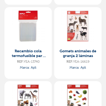
Recambio cola
Gomets animales de
termofusible para
granja 2 láminas
pistola 25 unidades
REF:
YEA-13740
REF:
YEA-16619
Marca: Apli
Marca: Apli