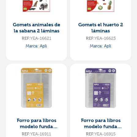
Gomets animales de
Gomets el huerto 2
la sabana 2 láminas
láminas
REF:
YEA-16621
REF:
YEA-16623
Marca: Apli
Marca: Apli
Forro para libros
Forro para libros
modelo funda
modelo funda
28,5x53cm. 5
29,5x53cm 5
REF:
YEA-16911
REF:
YEA-16915