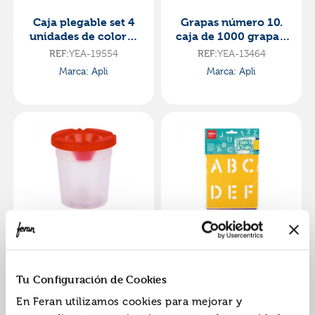
Caja plegable set 4
Grapas número 10.
unidades de colores
caja de 1000 grapas.
14x10x6cm
apli.
REF:
YEA-19554
REF:
YEA-13464
Marca: Apli
Marca: Apli
Bote de plástico para
Plantillas estarcir
pintura
letras y números 6
unidades
REF:
YEA-17470
REF:
YEA-19407
Tu Configuración de Cookies
Marca: Apli
Marca: Apli
En Feran utilizamos cookies para mejorar y