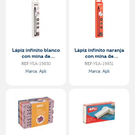
Lápiz infinito blanco
Lápiz infinito naranja
con mina de
con mina de
recambio
recambio
REF:
YEA-19830
REF:
YEA-19831
Marca: Apli
Marca: Apli