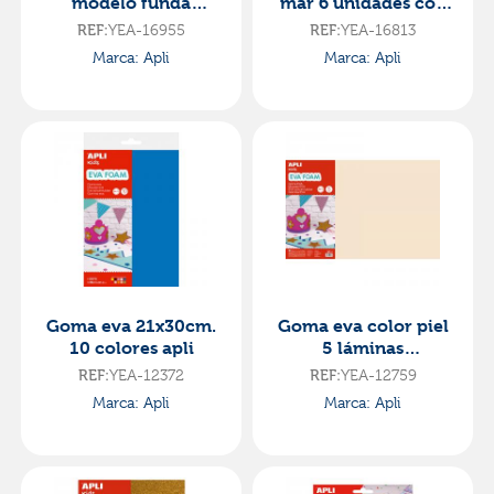
modelo funda
mar 6 unidades con
28x53cm 5 unidades
tinta borrable
REF:
YEA-16955
REF:
YEA-16813
Marca: Apli
Marca: Apli
Goma eva 21x30cm.
Goma eva color piel
10 colores apli
5 láminas
60x40x0,2cm.
REF:
YEA-12372
REF:
YEA-12759
Marca: Apli
Marca: Apli