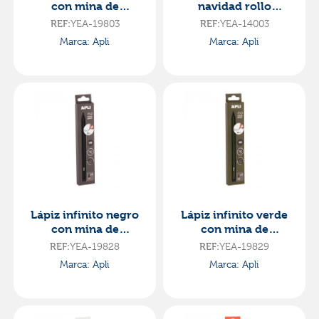
con mina de
navidad rollo
recambio
2mx70cm modelos
REF:
YEA-19803
REF:
YEA-14003
surtidos
Marca: Apli
Marca: Apli
Lápiz infinito negro
Lápiz infinito verde
con mina de
con mina de
recambio
recambio
REF:
YEA-19828
REF:
YEA-19829
Marca: Apli
Marca: Apli