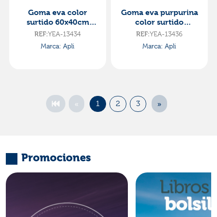
Goma eva color
Goma eva purpurina
surtido 60x40cm
color surtido
2mm grosor 10 hojas
60x40cm 2mm grosor
REF:
YEA-13434
REF:
YEA-13436
5 hojas
Marca: Apli
Marca: Apli
«
»
1
2
3
Promociones