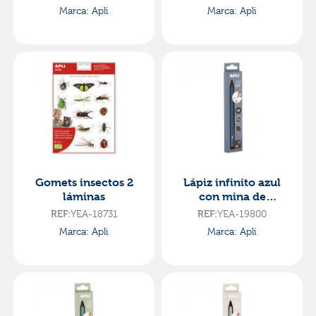
unidades
unidades
Marca: Apli
Marca: Apli
Gomets insectos 2
Lápiz infinito azul
láminas
con mina de
recambio
REF:
YEA-18731
REF:
YEA-19800
Marca: Apli
Marca: Apli