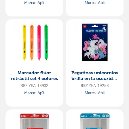
Marca: Apli
Marca: Apli
Marcador flúor
Pegatinas unicornios
retráctil set 4 colores
brilla en la oscuridad
12 unidades
REF:
YEA-18932
REF:
YEA-19255
Marca: Apli
Marca: Apli