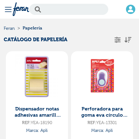
Papelería
Feran
CATÁLOGO DE PAPELERÍA
Dispensador notas
Perforadora para
adhesivas amarillo
goma eva círculo
50mm x 8m
25,4mm
REF:
YEA-18190
REF:
YEA-13301
Marca: Apli
Marca: Apli