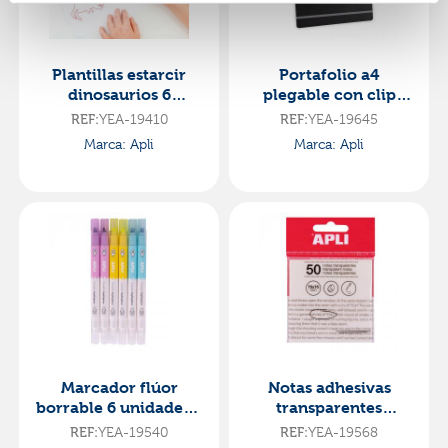
Plantillas estarcir
Portafolio a4
dinosaurios 6
plegable con clip
unidades
negro
REF:
YEA-19410
REF:
YEA-19645
Marca: Apli
Marca: Apli
Marcador flúor
Notas adhesivas
borrable 6 unidades 3
transparentes
colores
75x75mm 50 hojas
REF:
YEA-19540
REF:
YEA-19568
apli