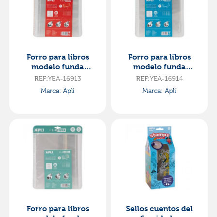
Forro para libros
Forro para libros
modelo funda
modelo funda
29x53cm. 5 unidades
30x53cm 5 unidades
REF:
YEA-16913
REF:
YEA-16914
Marca: Apli
Marca: Apli
Forro para libros
Sellos cuentos del