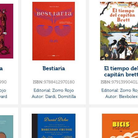
ca
Bestiaria
El tiempo de
capitán bret
990
ISBN:
9788412970180
ISBN:
97913990401
ojo
Editorial:
Zorro Rojo
Editorial:
Zorro Ro
ward
Autor:
Dardi, Domitilla
Autor:
Blexbolex