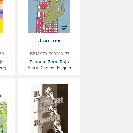
Juan rex
59
ISBN:
9791399040173
jo
Editorial:
Zorro Rojo
rej
Autor:
Camps, Joaquin