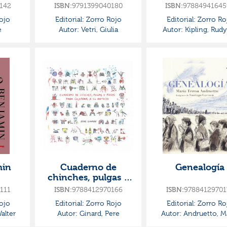
142
ISBN:
9791399040180
ISBN:
97884941645
ojo
Editorial:
Zorro Rojo
Editorial:
Zorro Ro
e
Autor:
Vetri, Giulia
Autor:
Kipling, Rudy
min
Cuaderno de
Genealogía
chinches, pulgas y
piojos para colorear
111
ISBN:
9788412970166
ISBN:
97884129701
a tu antojo
ojo
Editorial:
Zorro Rojo
Editorial:
Zorro Ro
alter
Autor:
Ginard, Pere
Autor:
Andruetto, M
Teresa