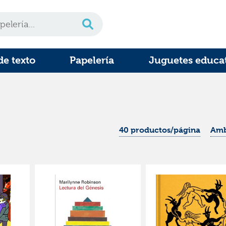
de texto
Papelería
Juguetes educa
40 productos/página
Amb