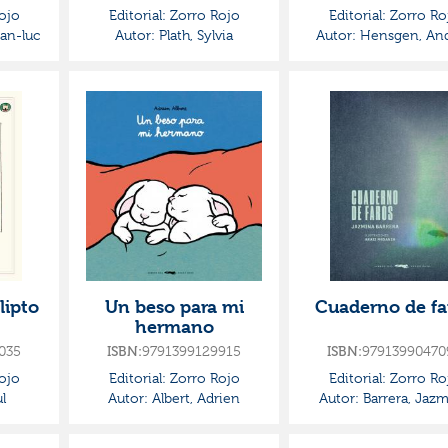
ojo
Editorial:
Zorro Rojo
Editorial:
Zorro Ro
an-luc
Autor:
Plath, Sylvia
Autor:
Hensgen, An
lipto
Un beso para mi
Cuaderno de fa
hermano
035
ISBN:
9791399129915
ISBN:
97913990470
ojo
Editorial:
Zorro Rojo
Editorial:
Zorro Ro
l
Autor:
Albert, Adrien
Autor:
Barrera, Jaz