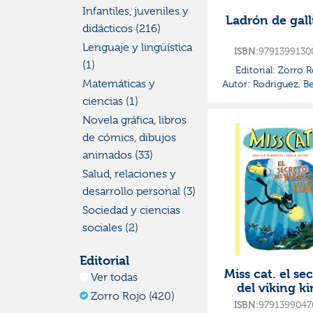
Infantiles, juveniles y
Ladrón de gall
didácticos (216)
Lenguaje y lingüística
ISBN:
9791399130
(1)
Editorial:
Zorro R
Matemáticas y
Autor:
Rodriguez, Be
ciencias (1)
Novela gráfica, libros
de cómics, dibujos
animados (33)
Salud, relaciones y
desarrollo personal (3)
Sociedad y ciencias
sociales (2)
Editorial
Miss cat. el se
Ver todas
del viking k
Zorro Rojo (420)
ISBN:
9791399047