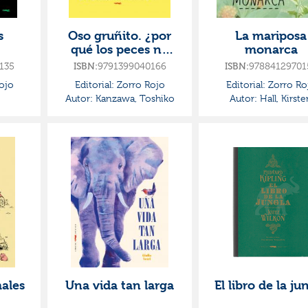
s
Oso gruñito. ¿por
La mariposa
qué los peces no
monarca
tienen lengua?
135
ISBN:
9791399040166
ISBN:
97884129701
ojo
Editorial:
Zorro Rojo
Editorial:
Zorro Ro
Autor:
Kanzawa, Toshiko
Autor:
Hall, Kirste
males
Una vida tan larga
El libro de la ju