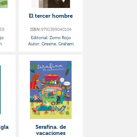
El tercer hombre
59
ISBN:
9791399040104
jo
Editorial:
Zorro Rojo
n
Autor:
Greene, Graham
ngla
Serafina. de
vacaciones