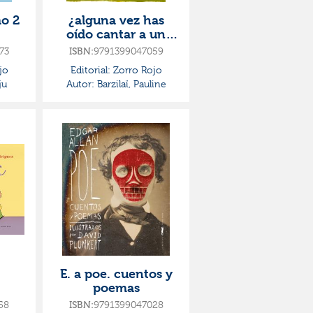
mo 2
¿alguna vez has
oído cantar a un
caballo?
73
ISBN:
9791399047059
jo
Editorial:
Zorro Rojo
ju
Autor:
Barzilaï, Pauline
E. a poe. cuentos y
poemas
58
ISBN:
9791399047028