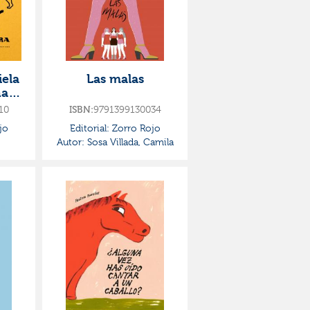
iela
Las malas
na
10
ISBN:
9791399130034
jo
Editorial:
Zorro Rojo
Autor:
Sosa Villada, Camila