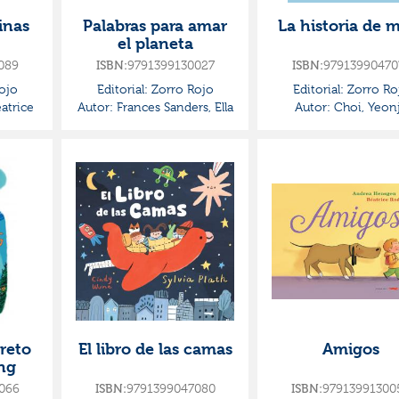
inas
Palabras para amar
La historia de 
el planeta
089
ISBN:
9791399130027
ISBN:
97913990470
ojo
Editorial:
Zorro Rojo
Editorial:
Zorro Ro
atrice
Autor:
Frances Sanders, Ella
Autor:
Choi, Yeon
creto
El libro de las camas
Amigos
ing
066
ISBN:
9791399047080
ISBN:
97913991300