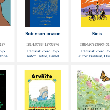
Robinson crusoe
Bicis
197
ISBN:
9788412733976
ISBN:
97913990401
ojo
Editorial:
Zorro Rojo
Editorial:
Zorro Ro
vanna
Autor:
Defoe, Daniel
Autor:
Buddeus, Ond