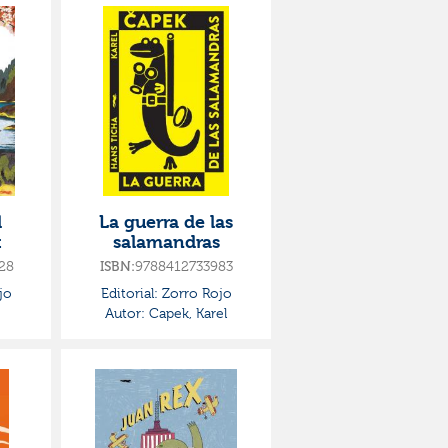
l
La guerra de las
t
salamandras
28
ISBN:
9788412733983
jo
Editorial:
Zorro Rojo
Autor:
Capek, Karel