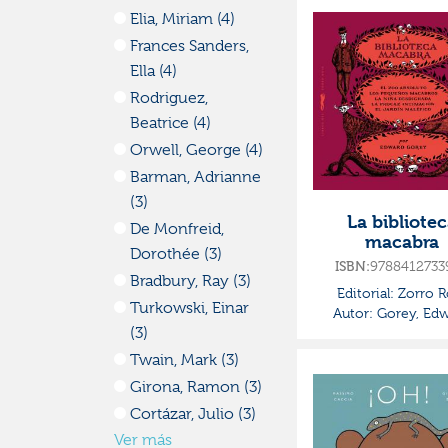
Elia, Miriam (4)
Frances Sanders,
Ella (4)
Rodriguez,
Beatrice (4)
Orwell, George (4)
Barman, Adrianne
(3)
La bibliote
De Monfreid,
macabra
Dorothée (3)
ISBN:
9788412733
Bradbury, Ray (3)
Editorial:
Zorro R
Turkowski, Einar
Autor:
Gorey, Ed
(3)
Twain, Mark (3)
Girona, Ramon (3)
Cortázar, Julio (3)
Ver más