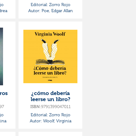
jo
Editorial:
Zorro Rojo
drea
Autor:
Poe, Edgar Allan
ros
¿cómo debería
leerse un libro?
97
ISBN:
9791399047011
jo
Editorial:
Zorro Rojo
mina
Autor:
Woolf, Virginia