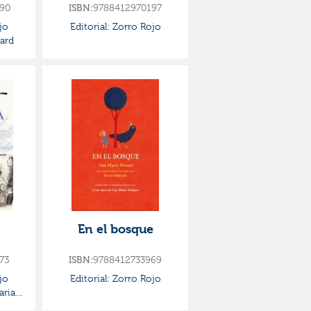
90
ISBN:
9788412970197
jo
Editorial:
Zorro Rojo
ard
En el bosque
73
ISBN:
9788412733969
jo
Editorial:
Zorro Rojo
aria