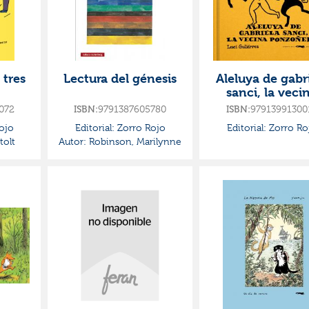
 tres
Lectura del génesis
Aleluya de gabr
sanci, la veci
ponzoñera
072
ISBN:
9791387605780
ISBN:
97913991300
ojo
Editorial:
Zorro Rojo
Editorial:
Zorro Ro
tolt
Autor:
Robinson, Marilynne