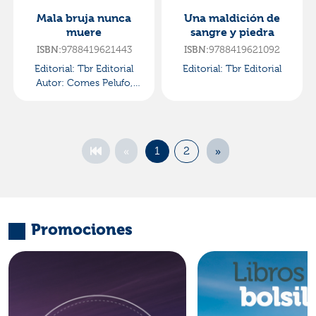
Mala bruja nunca
Una maldición de
muere
sangre y piedra
ISBN:
9788419621443
ISBN:
9788419621092
Editorial:
Tbr Editorial
Editorial:
Tbr Editorial
Autor:
Comes Pelufo,
Arantxa
«
»
1
2
Promociones