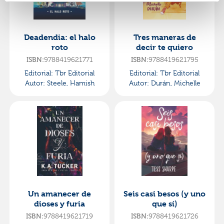
Deadendia: el halo
Tres maneras de
roto
decir te quiero
ISBN:
9788419621771
ISBN:
9788419621795
Editorial:
Tbr Editorial
Editorial:
Tbr Editorial
Autor:
Steele, Hamish
Autor:
Durán, Michelle
Un amanecer de
Seis casi besos (y uno
dioses y furia
que sí)
ISBN:
9788419621719
ISBN:
9788419621726