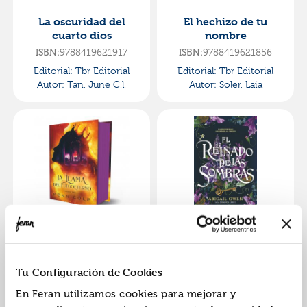
La oscuridad del
El hechizo de tu
cuarto dios
nombre
ISBN:
9788419621917
ISBN:
9788419621856
Editorial:
Tbr Editorial
Editorial:
Tbr Editorial
Autor:
Tan, June C.l.
Autor:
Soler, Laia
La llama del
El reinado de las
fuegoeterno
sombras
ISBN:
9788419621733
ISBN:
9788419621788
Tu Configuración de Cookies
Editorial:
Tbr Editorial
Editorial:
Tbr Editorial
En Feran utilizamos cookies para mejorar y
Autor:
Cole, Penn
Autor:
Owen, Abigail