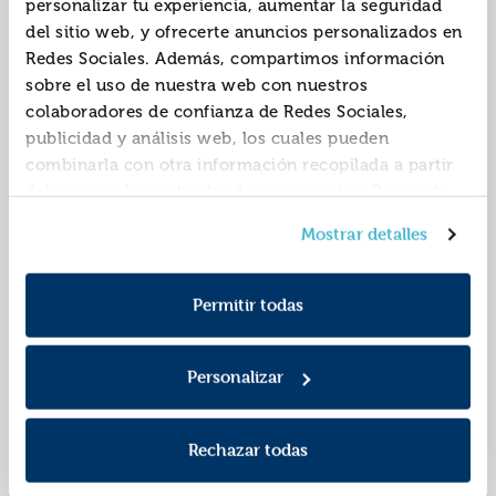
personalizar tu experiencia, aumentar la seguridad
del sitio web, y ofrecerte anuncios personalizados en
Redes Sociales. Además, compartimos información
sobre el uso de nuestra web con nuestros
colaboradores de confianza de Redes Sociales,
publicidad y análisis web, los cuales pueden
combinarla con otra información recopilada a partir
del uso que hayas hecho de sus servicios. Recuerda
que puedes cambiar de opinión y retirar el
Rojo de sangre y
Flamefall
Mostrar detalles
consentimiento en cualquier momento. Para más
ataduras
Política de Cookies
información consulta la
y la
ISBN:
9788419621450
ISBN:
9788419621702
Política de Privacidad
.
Permitir todas
Editorial:
Tbr Editorial
Editorial:
Tbr Editorial
Autor:
Marshall, Lisette
Autor:
Munda, Rosaria
Personalizar
Rechazar todas