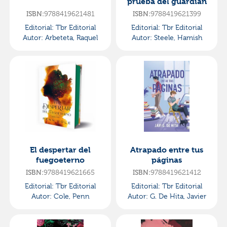
prueba del guardián
ISBN:
9788419621481
ISBN:
9788419621399
Editorial:
Tbr Editorial
Editorial:
Tbr Editorial
Autor:
Arbeteta, Raquel
Autor:
Steele, Hamish
El despertar del
Atrapado entre tus
fuegoeterno
páginas
ISBN:
9788419621665
ISBN:
9788419621412
Editorial:
Tbr Editorial
Editorial:
Tbr Editorial
Autor:
Cole, Penn
Autor:
G. De Hita, Javier