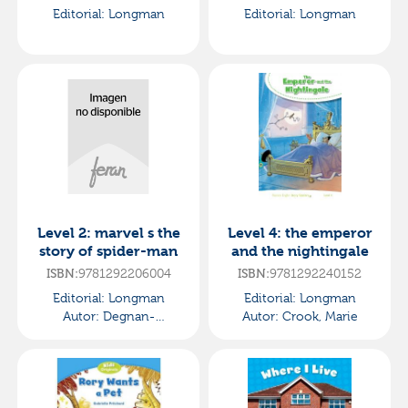
Editorial:
Longman
Editorial:
Longman
Level 2: marvel s the
Level 4: the emperor
story of spider-man
and the nightingale
ISBN:
9781292206004
ISBN:
9781292240152
Editorial:
Longman
Editorial:
Longman
Autor:
Degnan-
Autor:
Crook, Marie
veness,coleen