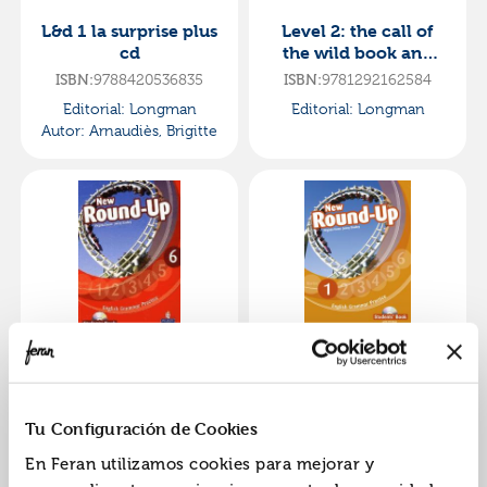
L&d 1 la surprise plus
Level 2: the call of
cd
the wild book and
multi-rom with mp3
ISBN:
9788420536835
ISBN:
9781292162584
for pack
Editorial:
Longman
Editorial:
Longman
Autor:
Arnaudiès, Brigitte
Round up level 6
Round up level 1
students book/cd-
students book/cd-
rom pack
rom pack
ISBN:
9781408235010
ISBN:
9781408234907
Tu Configuración de Cookies
Editorial:
Longman
Editorial:
Longman
En Feran utilizamos cookies para mejorar y
Autor:
Dooley, Jenny
Autor:
Dooley, Jenny