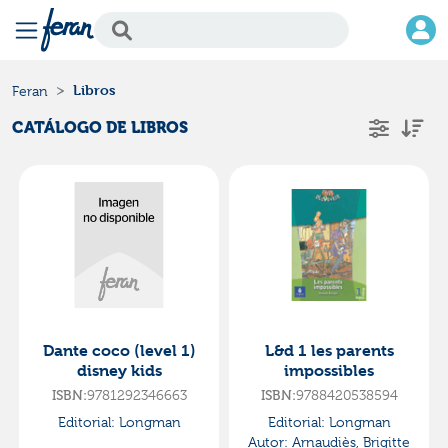
Libros
Feran
CATÁLOGO DE LIBROS
Dante coco (level 1)
L&d 1 les parents
disney kids
impossibles
ISBN:
9781292346663
ISBN:
9788420538594
Editorial:
Longman
Editorial:
Longman
Autor:
Arnaudiès, Brigitte