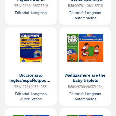
english for advanced
ISBN:
9788498375718
ISBN:
9781408215326
learners new edition
Editorial:
Longman
Editorial:
Longman
Autor:
Varios
Diccionario
Mellizashere are the
ingles/espaÑolpocket
baby triplets
plus
ISBN:
9781405842334
ISBN:
9788498371994
Editorial:
Longman
Editorial:
Longman
Autor:
Varios
Autor:
Varios