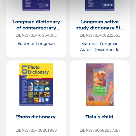
Longman dictionary
Longman active
of contemporary
study dictionary 5th
english 6 cased and
edition cd-rom pack
ISBN:
9781447954095
ISBN:
9781408232361
online
Editorial:
Longman
Editorial:
Longman
Autor:
Desconocido
Photo dictionary.
Fiela´s child.
ISBN:
9781408261958
ISBN:
9780582287327