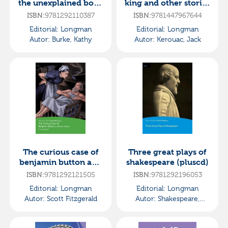
the unexplained book
king and other stories
and multi-rom with
book and multi-rom
ISBN:
9781292110387
ISBN:
9781447967644
mp3 pack
with mp3 pa
Editorial:
Longman
Editorial:
Longman
Autor:
Burke, Kathy
Autor:
Kerouac, Jack
The curious case of
Three great plays of
benjamin button and
shakespeare (pluscd)
other stories mp3
ISBN:
9781292121505
ISBN:
9781292196053
pack pears
Editorial:
Longman
Editorial:
Longman
Autor:
Scott Fitzgerald
Autor:
Shakespeare,
William