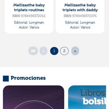
Mellizasthe baby
Mellizasthe baby
triplets routines
triplets with daddy
ISBN:
9788498372052
ISBN:
9788498372076
Editorial:
Longman
Editorial:
Longman
Autor:
Varios
Autor:
Varios
«
»
1
2
Promociones