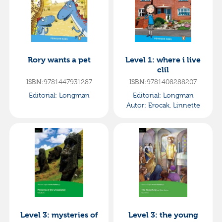
Rory wants a pet
Level 1: where i live
clil
ISBN:
9781447931287
ISBN:
9781408288207
Editorial:
Longman
Editorial:
Longman
Autor:
Erocak, Linnette
Level 3: mysteries of
Level 3: the young