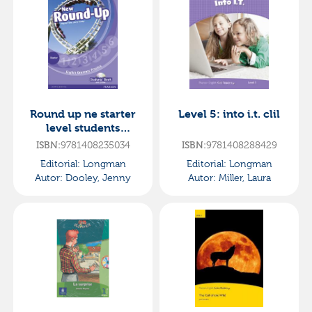
Round up ne starter
Level 5: into i.t. clil
level students
book/cd-rom pack
ISBN:
9781408235034
ISBN:
9781408288429
Editorial:
Longman
Editorial:
Longman
Autor:
Dooley, Jenny
Autor:
Miller, Laura