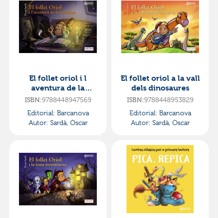
El follet oriol i l
El follet oriol a la vall
aventura de la
dels dinosaures
xocolata
9788448947569
9788448953829
ISBN:
ISBN:
Editorial:
Barcanova
Editorial:
Barcanova
Autor:
Sardà, Òscar
Autor:
Sardà, Òscar