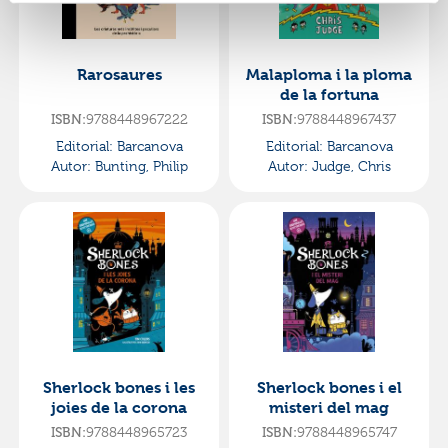
Rarosaures
Malaploma i la ploma
de la fortuna
9788448967222
9788448967437
ISBN:
ISBN:
Editorial:
Barcanova
Editorial:
Barcanova
Autor:
Bunting, Philip
Autor:
Judge, Chris
Sherlock bones i les
Sherlock bones i el
joies de la corona
misteri del mag
9788448965723
9788448965747
ISBN:
ISBN: