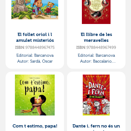
El follet oriol i l
El llibre de les
amulet misteriós
meravelles
9788448967475
9788448967499
ISBN:
ISBN:
Editorial:
Barcanova
Editorial:
Barcanova
Autor:
Sardà, Òscar
Autor:
Baccalario,
Pierdomenico
Com t estimo, papa!
Dante i. fern no és un