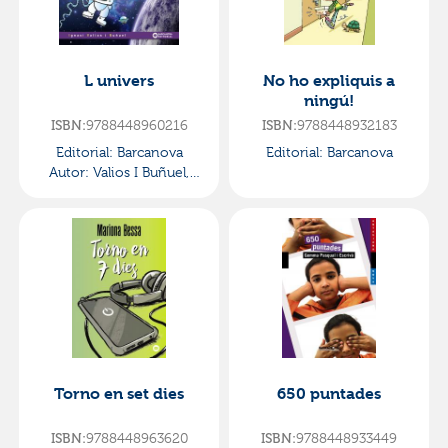
L univers
No ho expliquis a
ningú!
9788448960216
9788448932183
ISBN:
ISBN:
Editorial:
Barcanova
Editorial:
Barcanova
Autor:
Valios I Buñuel,
Ignasi
Torno en set dies
650 puntades
9788448963620
9788448933449
ISBN:
ISBN: