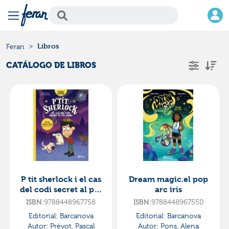
Libros
Feran
CATÁLOGO DE LIBROS
P tit sherlock i el cas
Dream magic.el pop
del codi secret al pol
arc iris
nord
9788448967758
9788448967550
ISBN:
ISBN:
Editorial:
Barcanova
Editorial:
Barcanova
Autor:
Prévot, Pascal
Autor:
Pons, Alena