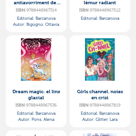
antiavorriment de l
lèmur radiant
escola d espies
9788448967314
9788448967512
ISBN:
ISBN:
Editorial:
Barcanova
Editorial:
Barcanova
Autor:
Bigogno, Ottavia
Dream magic. el linx
Girls channel. noies
glacial
en crisi
9788448967536
9788448967819
ISBN:
ISBN:
Editorial:
Barcanova
Editorial:
Barcanova
Autor:
Pons, Alena
Autor:
Glitter, Lara