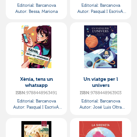
Editorial:
Barcanova
Editorial:
Barcanova
Autor:
Bessa, Mariona
Autor:
Pasqual I EscrivÁ,
Gemma
Xènia, tens un
Un viatge per l
whatsapp
univers
9788448963491
9788448963903
ISBN:
ISBN:
Editorial:
Barcanova
Editorial:
Barcanova
Autor:
Pasqual I EscrivÁ,
Autor:
José Luis Oltra
Gemma
@cuarentaydos