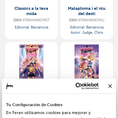
Clàssics a la teva
Malaploma i el niu
mida
del destí
9788448967857
9788448967451
ISBN:
ISBN:
Editorial:
Barcanova
Editorial:
Barcanova
Autor:
Judge, Chris
K-pop academy.
K-pop academy.
ombres a l escenari
maledicció sota els
focus
9788448967598
9788448967611
ISBN:
ISBN:
Tu Configuración de Cookies
Editorial:
Barcanova
Editorial:
Barcanova
En Feran utilizamos cookies para mejorar y
Autor:
Finch, Mina
Autor:
Finch, Mina