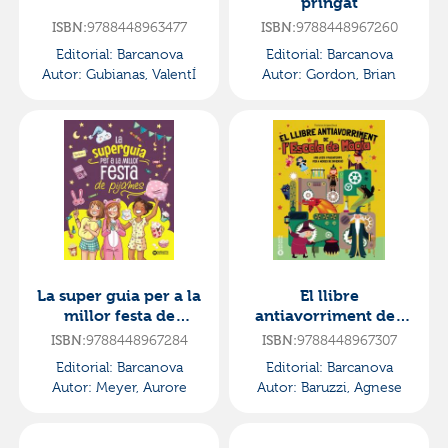
pringat
9788448963477
9788448967260
ISBN:
ISBN:
Editorial:
Barcanova
Editorial:
Barcanova
Autor:
Gubianas, ValentÍ
Autor:
Gordon, Brian
La super guia per a la
El llibre
millor festa de
antiavorriment de l
pijames
escola de màgia
9788448967284
9788448967307
ISBN:
ISBN:
Editorial:
Barcanova
Editorial:
Barcanova
Autor:
Meyer, Aurore
Autor:
Baruzzi, Agnese