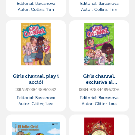
Editorial:
Barcanova
Editorial:
Barcanova
Autor:
Collins, Tim
Autor:
Collins, Tim
Girls channel. play i
Girls channel.
acció!
exclusiva al
campament
9788448967352
9788448967376
ISBN:
ISBN:
Editorial:
Barcanova
Editorial:
Barcanova
Autor:
Glitter, Lara
Autor:
Glitter, Lara