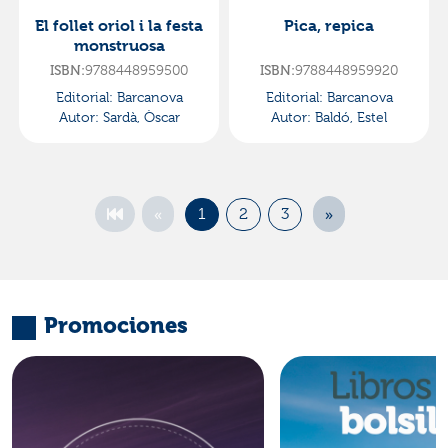
El follet oriol i la festa
Pica, repica
monstruosa
9788448959500
9788448959920
ISBN:
ISBN:
Editorial:
Barcanova
Editorial:
Barcanova
Autor:
Sardà, Òscar
Autor:
Baldó, Estel
«
»
1
2
3
Promociones