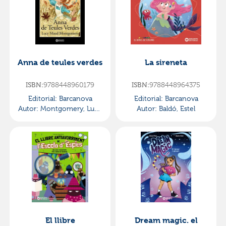
Anna de teules verdes
La sireneta
9788448960179
9788448964375
ISBN:
ISBN:
Editorial:
Barcanova
Editorial:
Barcanova
Autor:
Montgomery, Lucy
Autor:
Baldó, Estel
Maud
El llibre
Dream magic. el