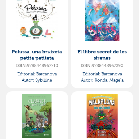
Pelussa. una bruixeta
El llibre secret de les
petita petiteta
sirenes
9788448967710
9788448967390
ISBN:
ISBN:
Editorial:
Barcanova
Editorial:
Barcanova
Autor:
Sybilline
Autor:
Ronda, Magela