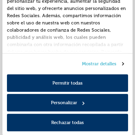
personalizar tu experiencia, aumentar la seguridad
del sitio web, y ofrecerte anuncios personalizados en
Redes Sociales. Además, compartimos información
sobre el uso de nuestra web con nuestros
colaboradores de confianza de Redes Sociales,
publicidad y análisis web, los cuales pueden
combinarla con otra información recopilada a partir
del uso que hayas hecho de sus servicios. Recuerda
que puedes cambiar de opinión y retirar el
Clara, el fantasma de
Atrapa el malvat!
Mostrar detalles
consentimiento en cualquier momento. Para más
l´àvia
Política de Cookies
información consulta la
y la
9788448942748
9788448965709
ISBN:
ISBN:
Política de Privacidad
.
Permitir todas
Editorial:
Barcanova
Editorial:
Barcanova
Autor:
Pasqual I EscrivÁ,
Autor:
Autors, Diversos
Gemma
Personalizar
Rechazar todas