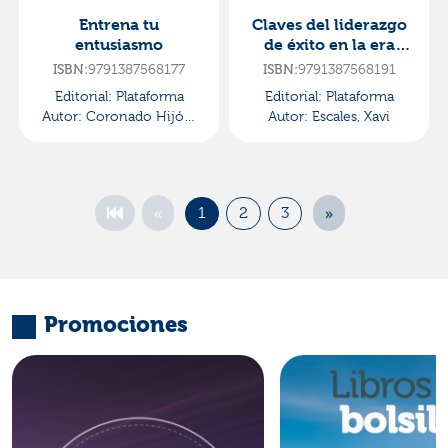
Entrena tu
Claves del liderazgo
entusiasmo
de éxito en la era
digital
9791387568177
9791387568191
ISBN:
ISBN:
Editorial:
Plataforma
Editorial:
Plataforma
Autor:
Coronado Hijón,
Autor:
Escales, Xavi
Antonio
«
»
1
2
3
Promociones