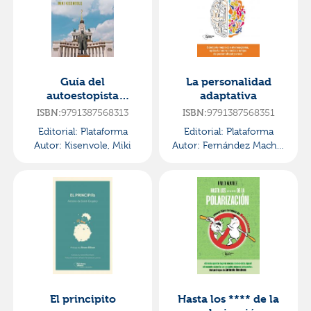
Guía del
La personalidad
autoestopista
adaptativa
soviético
9791387568313
9791387568351
ISBN:
ISBN:
Editorial:
Plataforma
Editorial:
Plataforma
Autor:
Kisenvole, Miki
Autor:
Fernández Macho,
Leandro
El principito
Hasta los **** de la