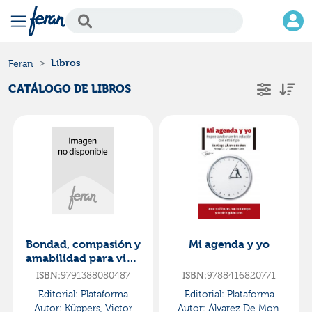
Libros
Feran
CATÁLOGO DE LIBROS
Bondad, compasión y
Mi agenda y yo
amabilidad para vivir
con alegría
9791388080487
9788416820771
ISBN:
ISBN:
Editorial:
Plataforma
Editorial:
Plataforma
Autor:
Küppers, Victor
Autor:
Álvarez De Mon,