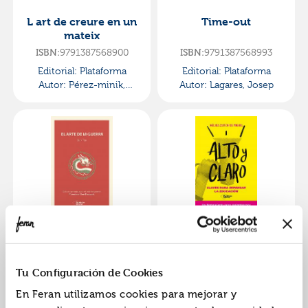
L art de creure en un
Time-out
mateix
9791387568900
9791387568993
ISBN:
ISBN:
Editorial:
Plataforma
Editorial:
Plataforma
Autor:
Pérez-minik,
Autor:
Lagares, Josep
Domingo
El arte de la guerra
Alto y claro
9791387568238
9791387568702
ISBN:
ISBN:
Tu Configuración de Cookies
Editorial:
Plataforma
Editorial:
Plataforma
En Feran utilizamos cookies para mejorar y
Autor:
Sun Tzu
Autor:
Zaitegi De Miguel,