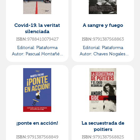
Covid-19. la veritat
A sangre y fuego
silenciada
9788410079427
9791387568863
ISBN:
ISBN:
Editorial:
Plataforma
Editorial:
Plataforma
Autor:
Pascual Montañés,
Autor:
Chaves Nogales,
Cinta
Manuel
¡ponte en acción!
La secuestrada de
poitiers
9791387568849
9791387568825
ISBN:
ISBN: