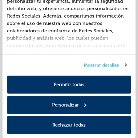
personalizar tu experiencia, aumentar la seguridad
Nélida
del sitio web, y ofrecerte anuncios personalizados en
Redes Sociales. Además, compartimos información
sobre el uso de nuestra web con nuestros
colaboradores de confianza de Redes Sociales,
publicidad y análisis web, los cuales pueden
combinarla con otra información recopilada a partir
del uso que hayas hecho de sus servicios. Recuerda
que puedes cambiar de opinión y retirar el
Una casa con vistas
Crecer en el asombro
Mostrar detalles
consentimiento en cualquier momento. Para más
Política de Cookies
información consulta la
y la
9791387568580
9791387568603
ISBN:
ISBN:
Política de Privacidad
.
Permitir todas
Editorial:
Plataforma
Editorial:
Plataforma
Autor:
Almudí, Samuel
Autor:
Salas Díaz, Miguel
Personalizar
Rechazar todas