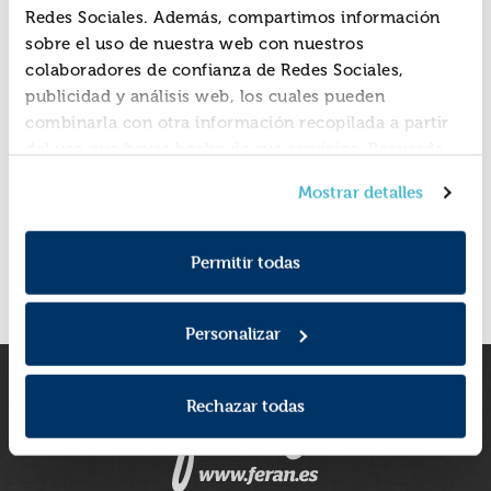
Redes Sociales. Además, compartimos información
sobre el uso de nuestra web con nuestros
colaboradores de confianza de Redes Sociales,
publicidad y análisis web, los cuales pueden
combinarla con otra información recopilada a partir
del uso que hayas hecho de sus servicios. Recuerda
que puedes cambiar de opinión y retirar el
Mostrar detalles
consentimiento en cualquier momento. Para más
Política de Cookies
información consulta la
y la
Novedades Catapulta
Libros de bolsillo
Política de Privacidad
.
Novedades Catapulta
Lecturas de alta rotaci
Permitir todas
Personalizar
Rechazar todas