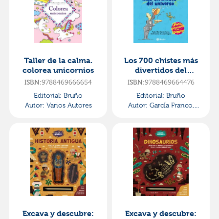
Taller de la calma.
Los 700 chistes más
colorea unicornios
divertidos del
universo
ISBN:
9788469666654
ISBN:
9788469664476
Editorial:
Bruño
Editorial:
Bruño
Autor:
Varios Autores
Autor:
GarcÍa Franco,
Pedro MarÍa
Excava y descubre:
Excava y descubre: