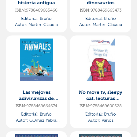
historia antigua
dinosaurios
ISBN:
9788469665466
ISBN:
9788469665473
Editorial:
Bruño
Editorial:
Bruño
Autor:
Martin, Claudia
Autor:
Martin, Claudia
Las mejores
No more tv, sleepy
adivinanzas de
cat. lecturas
animales. busca y
graduadas en inglés,
ISBN:
9788469664674
ISBN:
9788469600528
encuentra
nivel 1
Editorial:
Bruño
Editorial:
Bruño
Autor:
GÓmez Yebra,
Autor:
Varios
Antonio