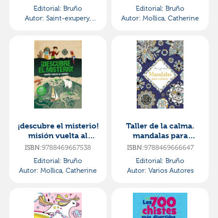
Editorial:
Bruño
Editorial:
Bruño
Autor:
Saint-exupery,
Autor:
Mollica, Catherine
Antoine De
¡descubre el misterio!
Taller de la calma.
misión vuelta al
mandalas para
mundo
colorear
ISBN:
9788469667538
ISBN:
9788469666647
Editorial:
Bruño
Editorial:
Bruño
Autor:
Mollica, Catherine
Autor:
Varios Autores