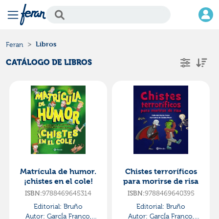
Libros
Feran
CATÁLOGO DE LIBROS
Matrícula de humor.
Chistes terroríficos
¡chistes en el cole!
para morirse de risa
ISBN:
9788469645314
ISBN:
9788469640395
Editorial:
Bruño
Editorial:
Bruño
Autor:
GarcÍa Franco,
Autor:
GarcÍa Franco,