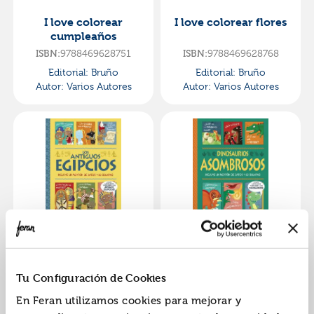
I love colorear
I love colorear flores
cumpleaños
ISBN:
9788469628751
ISBN:
9788469628768
Editorial:
Bruño
Editorial:
Bruño
Autor:
Varios Autores
Autor:
Varios Autores
Los antiguos
Dinosaurios
egipcios. ¡un libro
asombrosos. ¡un libro
con solapas!
con solapas!
ISBN:
9788469663103
ISBN:
9788469663110
Tu Configuración de Cookies
Editorial:
Bruño
Editorial:
Bruño
En Feran utilizamos cookies para mejorar y
Autor:
George, Joshua
Autor:
George, Joshua