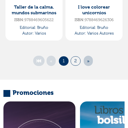
Taller de la calma.
I love colorear
mundos submarinos
unicornios
ISBN:
9788469605622
ISBN:
9788469626306
Editorial:
Bruño
Editorial:
Bruño
Autor:
Varios
Autor:
Varios Autores
«
»
1
2
Promociones