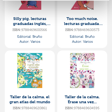
Silly pig. lecturas
Too much noise.
graduadas inglés,
lecturas graduadas
nivel 2
en inglés, nivel 2
ISBN:
9788469600566
ISBN:
9788469600573
Editorial:
Bruño
Editorial:
Bruño
Autor:
Varios
Autor:
Varios
Taller de la calma. el
Taller de la calma.
gran atlas del mundo
Érase una vez...
ISBN:
9788469620861
ISBN:
9788469604595