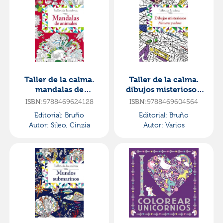
Taller de la calma.
Taller de la calma.
mandalas de
dibujos misteriosos.
animales
números y colores
ISBN:
9788469624128
ISBN:
9788469604564
Editorial:
Bruño
Editorial:
Bruño
Autor:
Sileo, Cinzia
Autor:
Varios