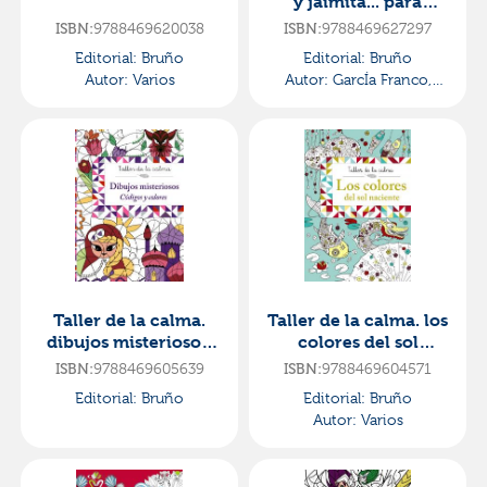
y jaimita... para
partirse de risa
ISBN:
9788469620038
ISBN:
9788469627297
Editorial:
Bruño
Editorial:
Bruño
Autor:
Varios
Autor:
GarcÍa Franco,
Pedro MarÍa
Taller de la calma.
Taller de la calma. los
dibujos misteriosos.
colores del sol
códigos y colores
naciente
ISBN:
9788469605639
ISBN:
9788469604571
Editorial:
Bruño
Editorial:
Bruño
Autor:
Varios