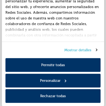
personalizar tu experiencia, aumentar la seguridad
del sitio web, y ofrecerte anuncios personalizados en
Redes Sociales. Además, compartimos información
sobre el uso de nuestra web con nuestros
colaboradores de confianza de Redes Sociales,
publicidad y análisis web, los cuales pueden
combinarla con otra información recopilada a partir
del uso que hayas hecho de sus servicios. Recuerda
que puedes cambiar de opinión y retirar el
Wait for us! lecturas
Good dog, rover.
Mostrar detalles
consentimiento en cualquier momento. Para más
graduadas en inglés,
lecturas graduadas
Política de Cookies
información consulta la
y la
nivel 1
inglés, nivel 2
ISBN:
9788469600542
ISBN:
9788469600559
Política de Privacidad
.
Permitir todas
Editorial:
Bruño
Editorial:
Bruño
Autor:
Varios
Autor:
Varios
Personalizar
Rechazar todas