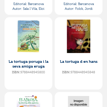
Editorial:
Barcanova
Editorial:
Barcanova
Autor:
Sala I Vila, Eloi
Autor:
Folck, Jordi
La tortuga poruga i la
La tortuga d en hans
seva amiga eruga
9788448945800
9788448945848
ISBN:
ISBN: