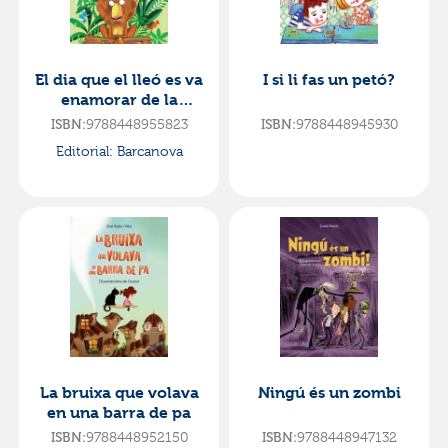
El dia que el lleó es va
I si li fas un petó?
enamorar de la
gasela
9788448955823
9788448945930
ISBN:
ISBN:
Editorial:
Barcanova
La bruixa que volava
Ningú és un zombi
en una barra de pa
9788448952150
9788448947132
ISBN:
ISBN: