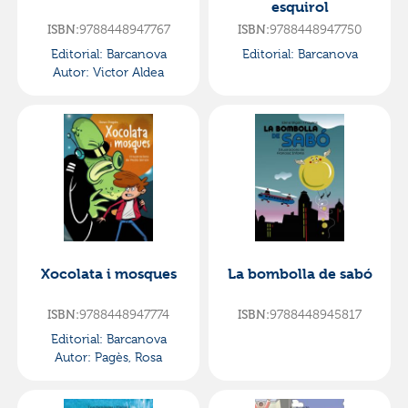
esquirol
9788448947767
9788448947750
ISBN:
ISBN:
Editorial:
Barcanova
Editorial:
Barcanova
Autor:
Victor Aldea
Xocolata i mosques
La bombolla de sabó
9788448947774
9788448945817
ISBN:
ISBN:
Editorial:
Barcanova
Autor:
Pagès, Rosa