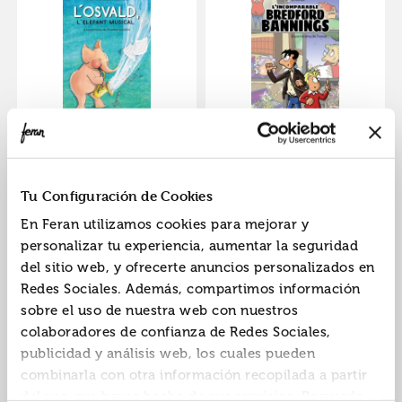
L osvald, l elefant
L incomparable
musical
bredford bannings
9788448945831
9788448945954
ISBN:
ISBN:
Tu Configuración de Cookies
En Feran utilizamos cookies para mejorar y
personalizar tu experiencia, aumentar la seguridad
del sitio web, y ofrecerte anuncios personalizados en
Redes Sociales. Además, compartimos información
sobre el uso de nuestra web con nuestros
colaboradores de confianza de Redes Sociales,
publicidad y análisis web, los cuales pueden
combinarla con otra información recopilada a partir
del uso que hayas hecho de sus servicios. Recuerda