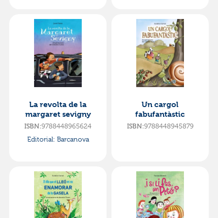
La revolta de la
Un cargol
margaret sevigny
fabufantàstic
9788448965624
9788448945879
ISBN:
ISBN:
Editorial:
Barcanova