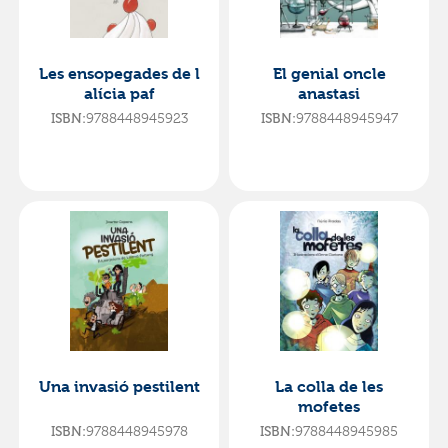
Les ensopegades de l
El genial oncle
alícia paf
anastasi
9788448945923
9788448945947
ISBN:
ISBN:
Una invasió pestilent
La colla de les
mofetes
9788448945978
9788448945985
ISBN:
ISBN: