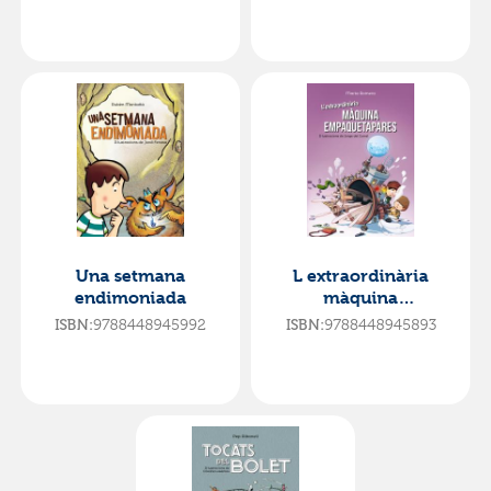
Una setmana
L extraordinària
endimoniada
màquina
empaquetapares
9788448945992
9788448945893
ISBN:
ISBN: