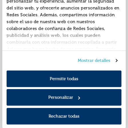
personalizar tu experiencia, aumentar la seguridad
del sitio web, y ofrecerte anuncios personalizados en
Redes Sociales. Además, compartimos información
sobre el uso de nuestra web con nuestros
colaboradores de confianza de Redes Sociales,
publicidad y análisis web, los cuales pueden
combinarla con otra información recopilada a partir
del uso que hayas hecho de sus servicios. Recuerda
que puedes cambiar de opinión y retirar el
Blíster "los loros no
Blíster "la historia de
Mostrar detalles
consentimiento en cualquier momento. Para más
saben nadar" 6º de
tapani" 2º de
Política de Cookies
información consulta la
y la
primaria
primaria
9788469866665
9788466763448
ISBN:
ISBN:
Política de Privacidad
.
Permitir todas
Editorial:
Anaya
Editorial:
Anaya
Autor:
Nesquens, Daniel
Autor:
Lembcke,
Marjaleena
Personalizar
Rechazar todas