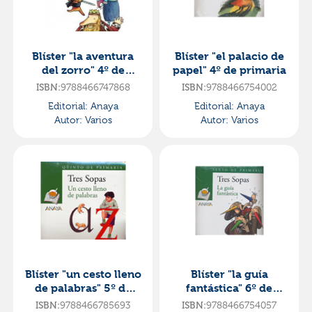
Blíster "la aventura
Blíster "el palacio de
del zorro" 4º de
papel" 4º de primaria
primaria
9788466747868
9788466754002
ISBN:
ISBN:
Editorial:
Anaya
Editorial:
Anaya
Autor:
Varios
Autor:
Varios
Blíster "un cesto lleno
Blíster "la guía
de palabras" 5º de
fantástica" 6º de
primaria
primaria
9788466785693
9788466754057
ISBN:
ISBN: