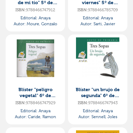
de mi tío" 5º de
viernes" 5º de
primaria
primaria
9788466747912
9788466785709
ISBN:
ISBN:
Editorial:
Anaya
Editorial:
Anaya
Autor:
Moure, Gonzalo
Autor:
Sarti, Javier
Blíster "peligro
Blíster "un brujo de
vegetal" 6º de
segunda" 6º de
primaria
primaria
9788466747929
9788466747943
ISBN:
ISBN:
Editorial:
Anaya
Editorial:
Anaya
Autor:
Caride, Ramon
Autor:
Sennell, Joles