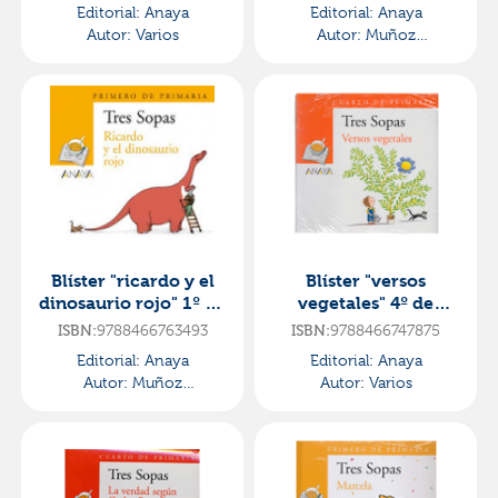
Editorial:
Anaya
Editorial:
Anaya
Autor:
Varios
Autor:
Muñoz
Puelles,vicente
Blíster "ricardo y el
Blíster "versos
dinosaurio rojo" 1º de
vegetales" 4º de
primaria
primaria
9788466763493
9788466747875
ISBN:
ISBN:
Editorial:
Anaya
Editorial:
Anaya
Autor:
Muñoz
Autor:
Varios
Puelles,vicente