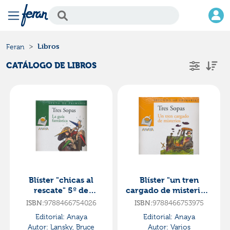
Libros
Feran
CATÁLOGO DE LIBROS
Blíster "chicas al
Blíster "un tren
rescate" 5º de
cargado de misterios"
primaria
2º de primaria
9788466754026
9788466753975
ISBN:
ISBN:
Editorial:
Anaya
Editorial:
Anaya
Autor:
Lansky, Bruce
Autor:
Varios