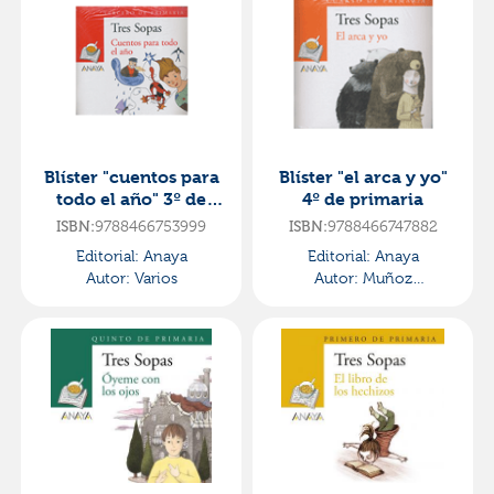
Blíster "cuentos para
Blíster "el arca y yo"
todo el año" 3º de
4º de primaria
primaria
9788466753999
9788466747882
ISBN:
ISBN:
Editorial:
Anaya
Editorial:
Anaya
Autor:
Varios
Autor:
Muñoz
Puelles,vicente