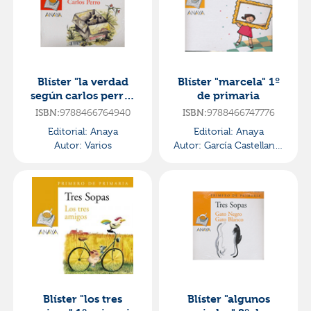
Blíster "la verdad
Blíster "marcela" 1º
según carlos perro"
de primaria
4º de primaria
9788466764940
9788466747776
ISBN:
ISBN:
Editorial:
Anaya
Editorial:
Anaya
Autor:
Varios
Autor:
García Castellano,
Ana
Blíster "los tres
Blíster "algunos