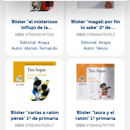
Blíster "el misterioso
Blíster "magali por fin
influjo de la
lo sabe" 2º de
barquillera" 6º de
primaria
9788466747936
9788466747813
ISBN:
ISBN:
primaria
Editorial:
Anaya
Editorial:
Anaya
Autor:
Alonso, Fernando
Autor:
Varios
Blíster "cartas a ratón
Blíster "laura y el
pérez" 1º de primaria
ratón" 1º primaria
9788466763417
9788466747790
ISBN:
ISBN: