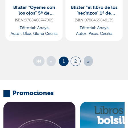
Blíster "Óyeme con
Blíster "el libro de los
los ojos" 5º de
hechizos" 1º de
primaria
primaria
9788466747905
9788469848135
ISBN:
ISBN:
Editorial:
Anaya
Editorial:
Anaya
Autor:
DÍaz, Gloria Cecilia
Autor:
Pisos, Cecilia
«
»
1
2
Promociones