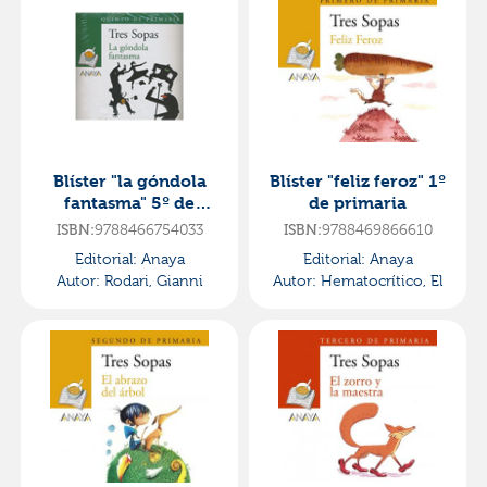
Blíster "la góndola
Blíster "feliz feroz" 1º
fantasma" 5º de
de primaria
primaria
9788466754033
9788469866610
ISBN:
ISBN:
Editorial:
Anaya
Editorial:
Anaya
Autor:
Rodari, Gianni
Autor:
Hematocrítico, El