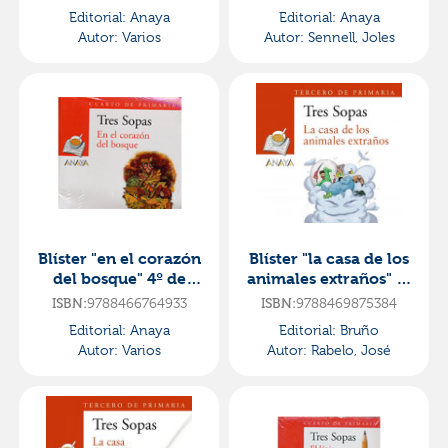
Editorial:
Anaya
Editorial:
Anaya
Autor:
Varios
Autor:
Sennell, Joles
Blíster "en el corazón
Blíster "la casa de los
del bosque" 4º de
animales extraños" 3º
primaria
de primaria
9788466764933
9788469875384
ISBN:
ISBN:
Editorial:
Anaya
Editorial:
Bruño
Autor:
Varios
Autor:
Rabelo, José