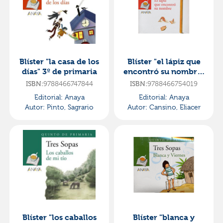
Blíster "la casa de los
Blíster "el lápiz que
días" 3º de primaria
encontró su nombre"
4º de primaria
9788466747844
9788466754019
ISBN:
ISBN:
Editorial:
Anaya
Editorial:
Anaya
Autor:
Pinto, Sagrario
Autor:
Cansino, Eliacer
Blíster "los caballos
Blíster "blanca y