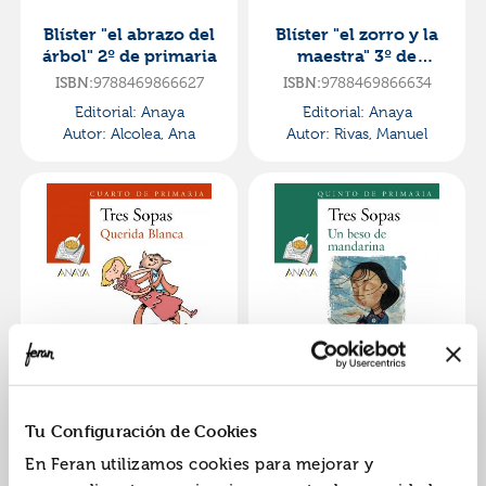
Blíster "el abrazo del
Blíster "el zorro y la
árbol" 2º de primaria
maestra" 3º de
primaria
9788469866627
9788469866634
ISBN:
ISBN:
Editorial:
Anaya
Editorial:
Anaya
Autor:
Alcolea, Ana
Autor:
Rivas, Manuel
Blíster "querida
Blíster "un beso de
blanca" 4º de
mandarina" 5º de
primaria
primaria
9788469866641
9788469866658
ISBN:
ISBN:
Tu Configuración de Cookies
Editorial:
Anaya
Editorial:
Anaya
En Feran utilizamos cookies para mejorar y
Autor:
Cano, Carles
Autor:
Canal, Eulalia