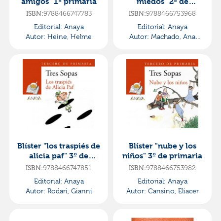
amigos" 1º primaria
miedos" 2º de
primaria
9788466747783
9788466753968
ISBN:
ISBN:
Editorial:
Anaya
Editorial:
Anaya
Autor:
Heine, Helme
Autor:
Machado, Ana
Maria
Blíster "los traspiés de
Blíster "nube y los
alicia paf" 3º de
niños" 3º de primaria
primaria
9788466747851
9788466753982
ISBN:
ISBN:
Editorial:
Anaya
Editorial:
Anaya
Autor:
Rodari, Gianni
Autor:
Cansino, Eliacer