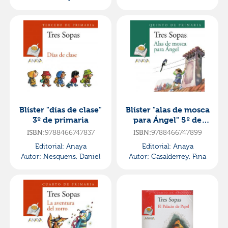
Blíster "días de clase"
Blíster "alas de mosca
3º de primaria
para Ángel" 5º de
primaria
9788466747837
9788466747899
ISBN:
ISBN:
Editorial:
Anaya
Editorial:
Anaya
Autor:
Nesquens, Daniel
Autor:
Casalderrey, Fina