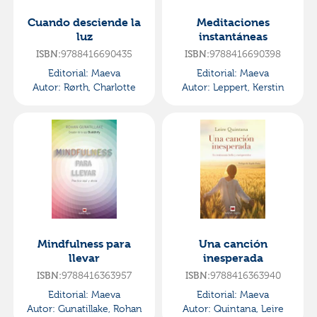
Cuando desciende la
Meditaciones
luz
instantáneas
ISBN:
9788416690435
ISBN:
9788416690398
Editorial:
Maeva
Editorial:
Maeva
Autor:
Rørth, Charlotte
Autor:
Leppert, Kerstin
Mindfulness para
Una canción
llevar
inesperada
ISBN:
9788416363957
ISBN:
9788416363940
Editorial:
Maeva
Editorial:
Maeva
Autor:
Gunatillake, Rohan
Autor:
Quintana, Leire