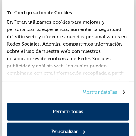
intestino
ISBN:
9788417108793
ISBN:
9788417708191
Tu Configuración de Cookies
Editorial:
Maeva
Editorial:
Maeva
En Feran utilizamos cookies para mejorar y
Autor:
Hyde, Jeannette
Autor:
Hatch, Amber
personalizar tu experiencia, aumentar la seguridad
del sitio web, y ofrecerte anuncios personalizados en
Redes Sociales. Además, compartimos información
sobre el uso de nuestra web con nuestros
colaboradores de confianza de Redes Sociales,
publicidad y análisis web, los cuales pueden
combinarla con otra información recopilada a partir
del uso que hayas hecho de sus servicios. Recuerda
que puedes cambiar de opinión y retirar el
Sin miedo
El pequeño libro de
Mostrar detalles
consentimiento en cualquier momento. Para más
los baños de bosque
Política de Cookies
información consulta la
y la
ISBN:
9788417108977
ISBN:
9788417108960
Política de Privacidad
.
Permitir todas
Editorial:
Maeva
Editorial:
Maeva
Autor:
PaltÉn, Kristina
Autor:
Lemke, Bettina
Personalizar