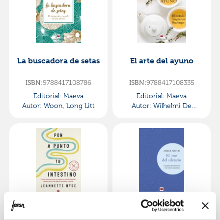
La buscadora de setas
El arte del ayuno
ISBN:
9788417108786
ISBN:
9788417108335
Editorial:
Maeva
Editorial:
Maeva
Autor:
Woon, Long Litt
Autor:
Wilhelmi De
Toledo , Françoise
Pon a punto tu
El arte del silencio