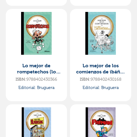
Lo mejor de
Lo mejor de los
rompetechos (lo
comienzos de ibáñez
mejor de...)
(lo mejor de...)
ISBN:
9788402430366
ISBN:
9788402430168
Editorial:
Bruguera
Editorial:
Bruguera