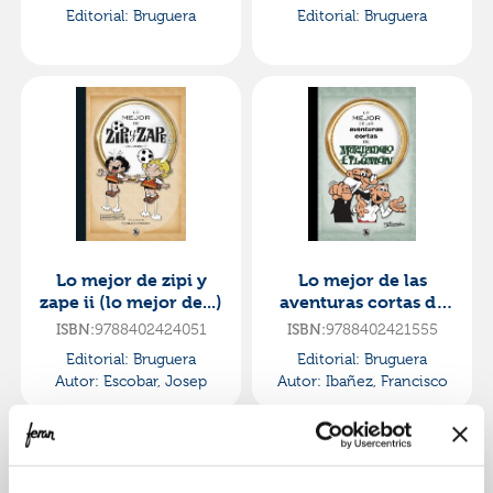
Editorial:
Bruguera
Editorial:
Bruguera
Lo mejor de zipi y
Lo mejor de las
zape ii (lo mejor de...)
aventuras cortas de
mortadelo y filemón
ISBN:
9788402424051
ISBN:
9788402421555
(lo mejor de...)
Editorial:
Bruguera
Editorial:
Bruguera
Autor:
Escobar, Josep
Autor:
Ibañez, Francisco