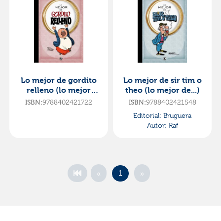
Lo mejor de gordito
Lo mejor de sir tim o
relleno (lo mejor
theo (lo mejor de...)
de...)
ISBN:
9788402421722
ISBN:
9788402421548
Editorial:
Bruguera
Autor:
Raf
«
»
1