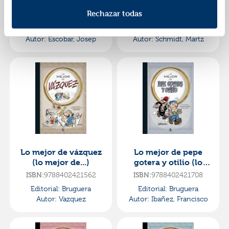
zape (lo mejor de...)
rococó (lo mejor
de...)
Rechazar todas
ISBN:
9788402423498
ISBN:
9788402423047
Editorial:
Bruguera
Editorial:
Bruguera
Autor:
Escobar, Josep
Autor:
Schmidt, Martz
Lo mejor de vázquez
Lo mejor de pepe
(lo mejor de...)
gotera y otilio (lo
mejor de...)
ISBN:
9788402421562
ISBN:
9788402421708
Editorial:
Bruguera
Editorial:
Bruguera
Autor:
Vazquez
Autor:
Ibañez, Francisco