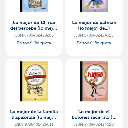
Lo mejor de 13, rúe
Lo mejor de pafman
del percebe (lo mejor
(lo mejor de...)
de...)
ISBN:
9788402429285
ISBN:
9788402424525
Editorial:
Bruguera
Editorial:
Bruguera
Lo mejor de la familia
Lo mejor de el
trapisonda (lo mejor
botones sacarino (lo
de...)
mejor de...)
ISBN:
9788402426611
ISBN:
9788402424020