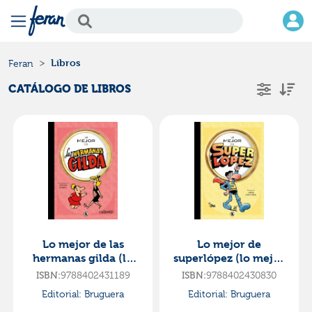
Libros
Feran
CATÁLOGO DE LIBROS
Lo mejor de las
Lo mejor de
hermanas gilda (lo
superlópez (lo mejor
mejor de...)
de...)
ISBN:
9788402431189
ISBN:
9788402430830
Editorial:
Bruguera
Editorial:
Bruguera