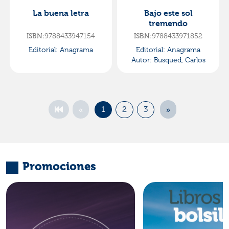
La buena letra
Bajo este sol
tremendo
ISBN:
9788433947154
ISBN:
9788433971852
Editorial:
Anagrama
Editorial:
Anagrama
Autor:
Busqued, Carlos
«
»
1
2
3
Promociones