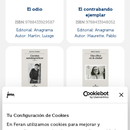
El odio
El contrabando
ejemplar
ISBN:
9788433929587
ISBN:
9788433948052
Editorial:
Anagrama
Editorial:
Anagrama
Autor:
Martin, Luisge
Autor:
Maurette, Pablo
Cuentos
Una chica en la
autobiográficos
ciudad
ISBN:
9788433947840
ISBN:
9788433947994
Tu Configuración de Cookies
Editorial:
Anagrama
Editorial:
Anagrama
En Feran utilizamos cookies para mejorar y
Autor:
Pombo, Alvaro
Autor:
Ibarz, Merce