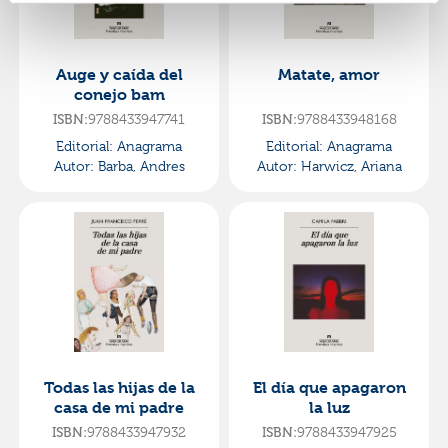
Auge y caída del
Matate, amor
conejo bam
ISBN:
9788433947741
ISBN:
9788433948168
Editorial:
Anagrama
Editorial:
Anagrama
Autor:
Barba, Andres
Autor:
Harwicz, Ariana
Todas las hijas de la
El día que apagaron
casa de mi padre
la luz
ISBN:
9788433947932
ISBN:
9788433947925