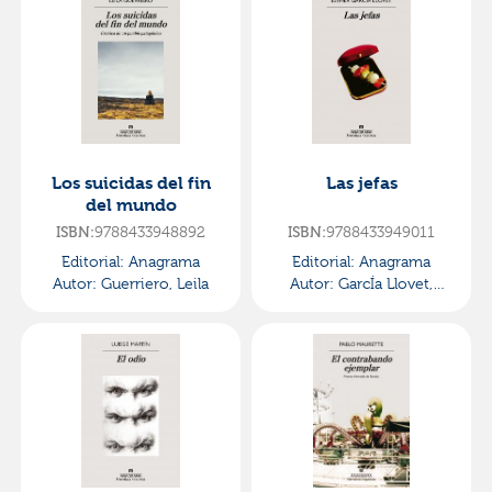
Los suicidas del fin
Las jefas
del mundo
ISBN:
9788433948892
ISBN:
9788433949011
Editorial:
Anagrama
Editorial:
Anagrama
Autor:
Guerriero, Leila
Autor:
GarcÍa Llovet,
Esther