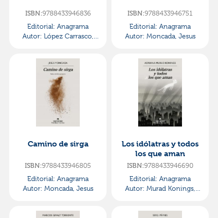
ISBN:
9788433946836
ISBN:
9788433946751
Editorial:
Anagrama
Editorial:
Anagrama
Autor:
López Carrasco,
Autor:
Moncada, Jesus
Luis
Camino de sirga
Los idólatras y todos
los que aman
ISBN:
9788433946805
ISBN:
9788433946690
Editorial:
Anagrama
Editorial:
Anagrama
Autor:
Moncada, Jesus
Autor:
Murad Konings,
Adriana