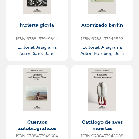
Incierta gloria
Atomizado berlín
ISBN:
9788433949844
ISBN:
9788433949592
Editorial:
Anagrama
Editorial:
Anagrama
Autor:
Sales, Joan
Autor:
Kornberg, Julia
Cuentos
Catálogo de aves
autobiográficos
muertas
ISBN:
9788433949684
ISBN:
9788433948908