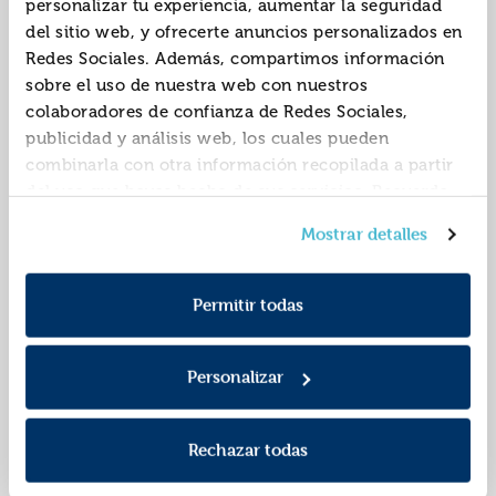
personalizar tu experiencia, aumentar la seguridad
del sitio web, y ofrecerte anuncios personalizados en
Redes Sociales. Además, compartimos información
sobre el uso de nuestra web con nuestros
colaboradores de confianza de Redes Sociales,
publicidad y análisis web, los cuales pueden
combinarla con otra información recopilada a partir
del uso que hayas hecho de sus servicios. Recuerda
que puedes cambiar de opinión y retirar el
Teoría del juego
Cómo desaparecer
Mostrar detalles
consentimiento en cualquier momento. Para más
completamente
Política de Cookies
información consulta la
y la
ISBN:
9788433948038
ISBN:
9788433946720
Política de Privacidad
.
Permitir todas
Editorial:
Anagrama
Editorial:
Anagrama
Autor:
Paco, Arià
Autor:
Enriquez, Mariana
Personalizar
Rechazar todas