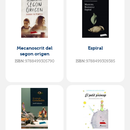
Mecanoscrit del
Espiral
segon origen
ISBN:
9788499305790
ISBN:
9788499309385