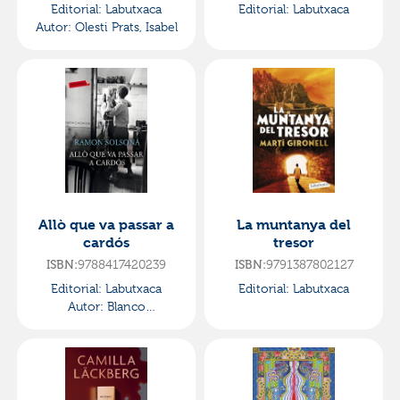
Editorial:
Labutxaca
Editorial:
Labutxaca
Autor:
Olesti Prats, Isabel
Allò que va passar a
La muntanya del
cardós
tresor
ISBN:
9788417420239
ISBN:
9791387802127
Editorial:
Labutxaca
Editorial:
Labutxaca
Autor:
Blanco
Solsona/comes RamÓn