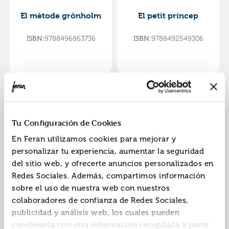
El mètode grönholm
El petit príncep
ISBN:
9788496863736
ISBN:
9788492549306
Tu Configuración de Cookies
En Feran utilizamos cookies para mejorar y
personalizar tu experiencia, aumentar la seguridad
del sitio web, y ofrecerte anuncios personalizados en
Madame bovary
Alícia al país de les
Redes Sociales. Además, compartimos información
meravelles
sobre el uso de nuestra web con nuestros
ISBN:
9788492549030
ISBN:
9788492549405
colaboradores de confianza de Redes Sociales,
publicidad y análisis web, los cuales pueden
Editorial:
Labutxaca
Editorial:
Labutxaca
Autor:
Flaubert, Gustave
combinarla con otra información recopilada a partir