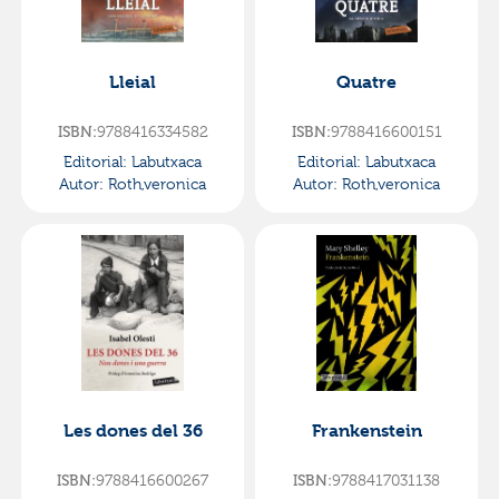
Lleial
Quatre
ISBN:
9788416334582
ISBN:
9788416600151
Editorial:
Labutxaca
Editorial:
Labutxaca
Autor:
Roth,veronica
Autor:
Roth,veronica
Les dones del 36
Frankenstein
ISBN:
9788416600267
ISBN:
9788417031138