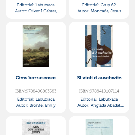
Editorial:
Labutxaca
Editorial:
Grup 62
Autor:
Oliver I Cabrer,
Autor:
Moncada, Jesus
Maria Antònia
Cims borrascosos
El violí d auschwitz
ISBN:
9788496863583
ISBN:
9788419107114
Editorial:
Labutxaca
Editorial:
Labutxaca
Autor:
Brontë, Emily
Autor:
Anglada Abadal,
Maria Àngels