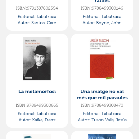
ratlles
ISBN:
9791387802554
ISBN:
9788499300146
Editorial:
Labutxaca
Editorial:
Labutxaca
Autor:
Santos, Care
Autor:
Boyne, John
La metamorfosi
Una imatge no val
més que mil paraules
ISBN:
9788499300665
ISBN:
9788499308470
Editorial:
Labutxaca
Editorial:
Labutxaca
Autor:
Kafka, Franz
Autor:
Tuson Valls, Jesús