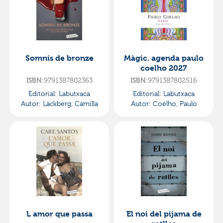
Somnis de bronze
Màgic. agenda paulo
coelho 2027
ISBN:
9791387802363
ISBN:
9791387802516
Editorial:
Labutxaca
Editorial:
Labutxaca
Autor:
Läckberg, Camilla
Autor:
Coelho, Paulo
L amor que passa
El noi del pijama de