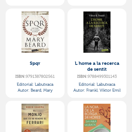
Spqr
L home a la recerca
de sentit
ISBN:
9791387802561
ISBN:
9788499301143
Editorial:
Labutxaca
Editorial:
Labutxaca
Autor:
Beard, Mary
Autor:
Frankl, Viktor Emil