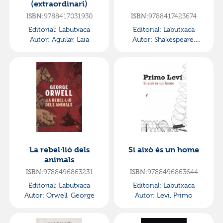
(extraordinari)
ISBN:
9788417031930
ISBN:
9788417423674
Editorial:
Labutxaca
Editorial:
Labutxaca
Autor:
Aguilar, Laia
Autor:
Shakespeare,
William
La rebel·lió dels
Si això és un home
animals
ISBN:
9788496863231
ISBN:
9788496863644
Editorial:
Labutxaca
Editorial:
Labutxaca
Autor:
Orwell, George
Autor:
Levi, Primo