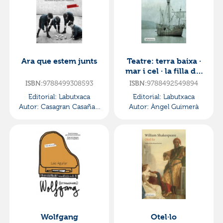
Ara que estem junts
Teatre: terra baixa ·
mar i cel · la filla del
mar
ISBN:
9788499308593
ISBN:
9788492549894
Editorial:
Labutxaca
Editorial:
Labutxaca
Autor:
Casagran Casañas,
Autor:
Àngel Guimerà
Roc
Wolfgang
Otel·lo