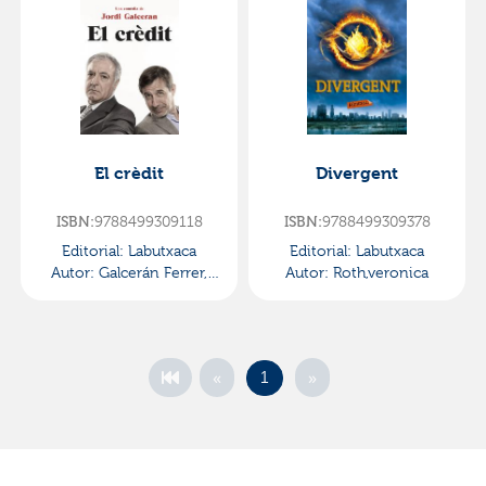
El crèdit
Divergent
ISBN:
9788499309118
ISBN:
9788499309378
Editorial:
Labutxaca
Editorial:
Labutxaca
Autor:
Galcerán Ferrer,
Autor:
Roth,veronica
Jordi
«
»
1