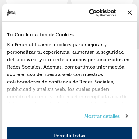
«
»
1
Tu Configuración de Cookies
En Feran utilizamos cookies para mejorar y
personalizar tu experiencia, aumentar la seguridad
del sitio web, y ofrecerte anuncios personalizados en
Promociones
Redes Sociales. Además, compartimos información
sobre el uso de nuestra web con nuestros
colaboradores de confianza de Redes Sociales,
publicidad y análisis web, los cuales pueden
combinarla con otra información recopilada a partir
del uso que hayas hecho de sus servicios. Recuerda
que puedes cambiar de opinión y retirar el
Mostrar detalles
consentimiento en cualquier momento. Para más
Política de Cookies
información consulta la
y la
Política de Privacidad
.
Permitir todas