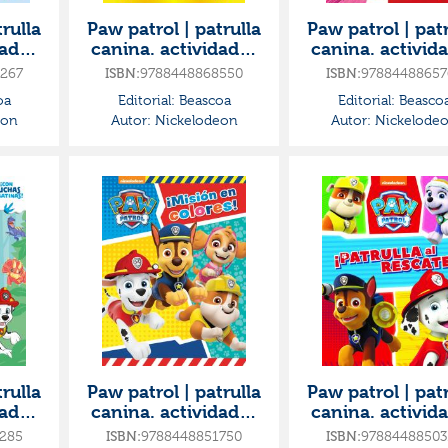
rulla
Paw patrol | patrulla
Paw patrol | patr
dades
canina. actividades
canina. activid
a y
- súper draco
- el gran libro
267
ISBN:
9788448868550
ISBN:
97884488657
ónde
actividades. ¡con
colorear
oa
Editorial:
Beascoa
Editorial:
Beasco
muchas
eon
Autor:
Nickelodeon
Autor:
Nickelode
rulla
Paw patrol | patrulla
Paw patrol | patr
dades
canina. actividades
canina. activid
o
- ¡misión en colores!
- misión canin
285
ISBN:
9788448851750
ISBN:
97884488503