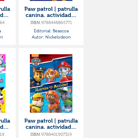
ulla
Paw patrol | patrulla
ades
canina. actividades
 de
- el gran libro de
64
ISBN:
9788448865771
dibujar
a
Editorial:
Beascoa
on
Autor:
Nickelodeon
ulla
Paw patrol | patrulla
ades
canina. actividades
a:
- ¡listos para la
19
ISBN:
9788401907319