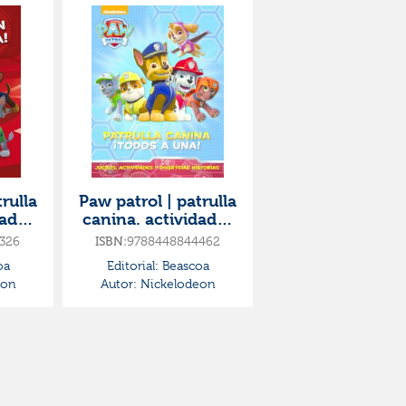
rulla
Paw patrol | patrulla
dades
canina. actividades
la
- patrulla canina:
326
ISBN:
9788448844462
¡todos a una!
oa
Editorial:
Beascoa
eon
Autor:
Nickelodeon