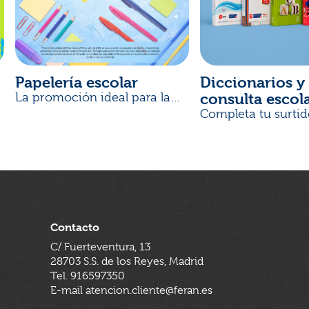
Papelería escolar
Diccionarios y 
consulta escol
La promoción ideal para la
Vuelta al Cole
Completa tu surtid
Contacto
C/ Fuerteventura, 13
28703 S.S. de los Reyes, Madrid
Tel. 916597350
E-mail atencion.cliente@feran.es