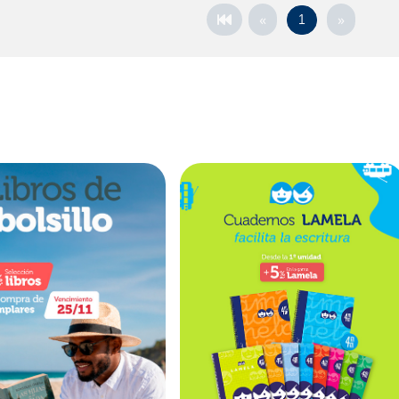
«
»
1