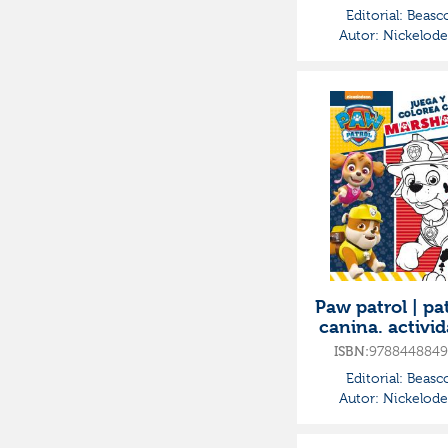
actividade
Editorial:
Beasc
Autor:
Nickelod
Paw patrol | pat
canina. activi
- juega y col
ISBN:
9788448849
con marsha
Editorial:
Beasc
Autor:
Nickelod