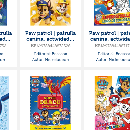
rulla
Paw patrol | patrulla
Paw patrol | patr
dades
canina. actividades
canina. activid
rear
- súper mega libro
- superpatrulla. 
752
ISBN:
9788448872526
ISBN:
97884488717
s. l
de colorear
de colorear
oa
Editorial:
Beascoa
Editorial:
Beasco
eon
Autor:
Nickelodeon
Autor:
Nickelode