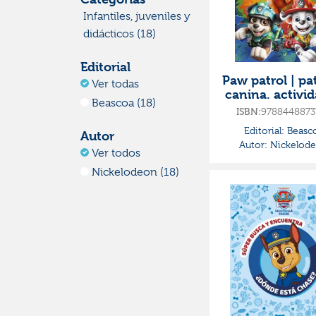
Infantiles, juveniles y
didácticos (18)
Editorial
Paw patrol | pat
Ver todas
canina. activi
Beascoa (18)
- libro de colo
ISBN:
9788448873
con actividade
Editorial:
Beasc
Autor
Autor:
Nickelod
Ver todos
Nickelodeon (18)