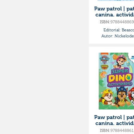
Paw patrol | pat
canina. activi
- súper busc
ISBN:
9788448869
encuentra ¿d
Editorial:
Beasc
está
Autor:
Nickelod
Paw patrol | pat
canina. activi
- súper din
ISBN:
9788448861