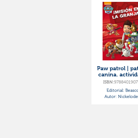
Paw patrol | pat
canina. activi
- ¡misión en 
ISBN:
9788401907
granja!
Editorial:
Beasc
Autor:
Nickelod