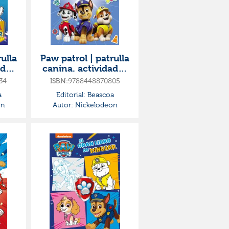
ulla
Paw patrol | patrulla
ades
canina. actividades
libro
- súper pegatinas.
34
ISBN:
9788448870805
¡con más de 1.000 p
a
Editorial:
Beascoa
on
Autor:
Nickelodeon