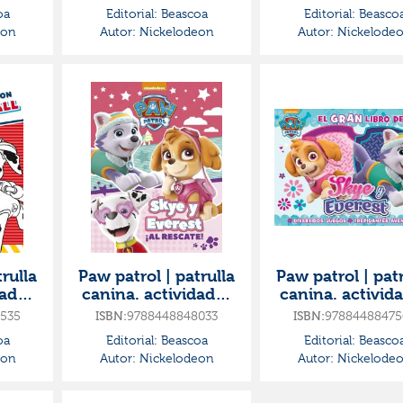
s
¡patrulla al resc
oa
Editorial:
Beascoa
Editorial:
Beasco
eon
Autor:
Nickelodeon
Autor:
Nickelode
rulla
Paw patrol | patrulla
Paw patrol | patr
dades
canina. actividades
canina. activid
orea
- skye y everest ¡al
- el gran libro
535
ISBN:
9788448848033
ISBN:
97884488475
ll
rescate!
skye y everes
oa
Editorial:
Beascoa
Editorial:
Beasco
eon
Autor:
Nickelodeon
Autor:
Nickelode