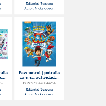
ate!
acción!
a
Editorial:
Beascoa
on
Autor:
Nickelodeon
ulla
Paw patrol | patrulla
ades
canina. actividades
 de
- el gran libro de
62
ISBN:
9788448844264
t
paw patrol
a
Editorial:
Beascoa
on
Autor:
Nickelodeon