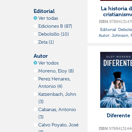
La historia d
Editorial
cristianism
Ver todas
ISBN:
9788413147
Ediciones B (87)
Editorial:
Debolsi
Debolsillo (10)
Autor:
Johnson, P
Zeta (1)
Autor
Ver todos
Moreno, Eloy (8)
Perez Henares,
Antonio (4)
Katzenbach, John
(3)
Cabanas, Antonio
Diferente
(3)
Calvo Poyato, José
ISBN:
9788413144