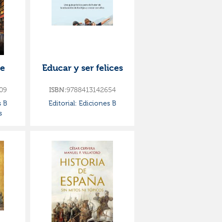
de
Educar y ser felices
09
ISBN:
9788413142654
 B
Editorial:
Ediciones B
s