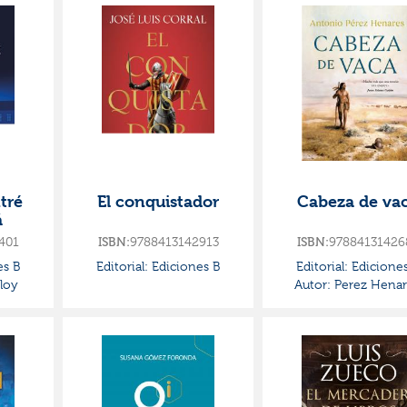
tré
El conquistador
Cabeza de va
á
401
ISBN:
9788413142913
ISBN:
97884131426
es B
Editorial:
Ediciones B
Editorial:
Ediciones
loy
Autor:
Perez Henar
Antonio