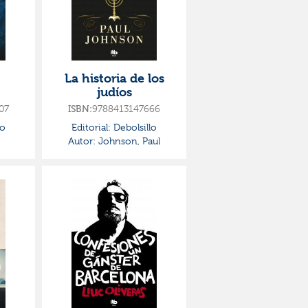
La historia de los
judíos
07
ISBN:
9788413147666
lo
Editorial:
Debolsillo
Autor:
Johnson, Paul