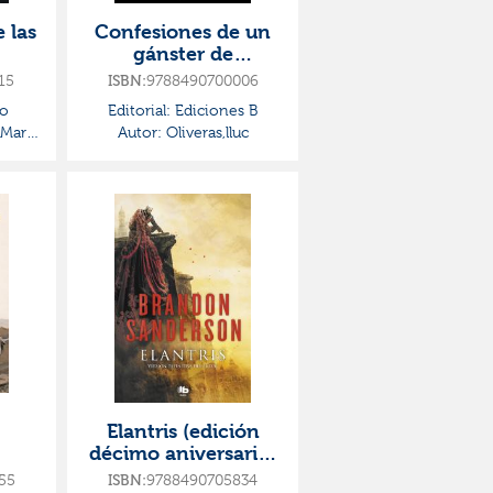
 las
Confesiones de un
gánster de
barcelona
15
ISBN:
9788490700006
lo
Editorial:
Ediciones B
 María
Autor:
Oliveras,lluc
Elantris (edición
décimo aniversario:
versión definitiva
55
ISBN:
9788490705834