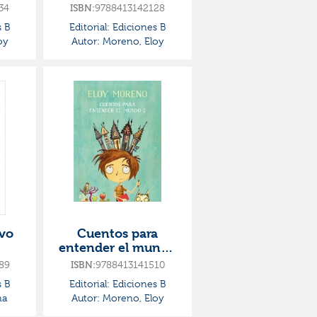
(pack con los
34
ISBN:
9788413142128
volúmenes 1, 2 y 3)
 B
Editorial:
Ediciones B
oy
Autor:
Moreno, Eloy
ivo
Cuentos para
entender el mundo
2
89
ISBN:
9788413141510
 B
Editorial:
Ediciones B
na
Autor:
Moreno, Eloy