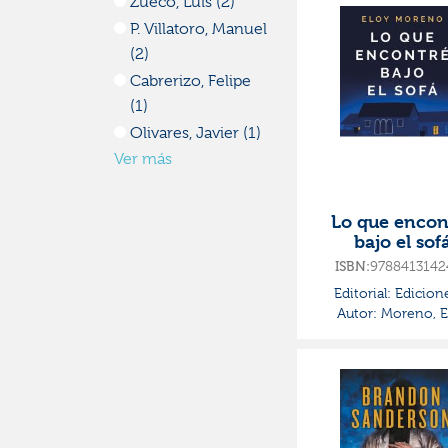
Zueco, Luis (2)
P. Villatoro, Manuel
(2)
Cabrerizo, Felipe
(1)
Olivares, Javier (1)
Ver más
Lo que encon
bajo el sof
ISBN:
9788413142
Editorial:
Edicion
Autor:
Moreno, E