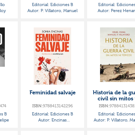
tópicos
llo
Editorial:
Ediciones B
Editorial:
Ediciones
loy
Autor:
P. Villatoro, Manuel
Autor:
Perez Henar
Antonio
Feminidad salvaje
Historia de la gu
civil sin mitos
tópicos
474
ISBN:
9788413142296
ISBN:
97884131438
es B
Editorial:
Ediciones B
Editorial:
Ediciones
elipe
Autor:
Encinas
Autor:
P. Villatoro, M
(@soniaencinas), Sonia