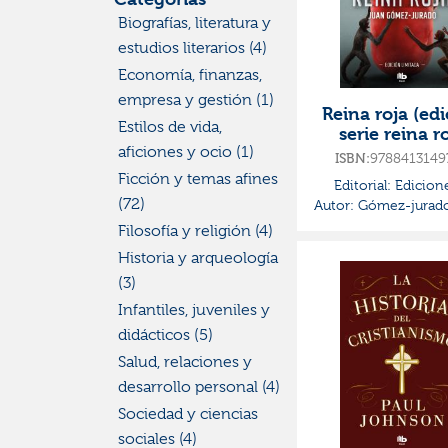
Biografías, literatura y
estudios literarios (4)
Economía, finanzas,
empresa y gestión (1)
Reina roja (ed
Estilos de vida,
serie reina r
versión anton
aficiones y ocio (1)
ISBN:
9788413149
los monos
Ficción y temas afines
Editorial:
Edicion
(72)
Autor:
Gómez-jurado
Filosofía y religión (4)
Historia y arqueología
(3)
Infantiles, juveniles y
didácticos (5)
Salud, relaciones y
desarrollo personal (4)
Sociedad y ciencias
sociales (4)