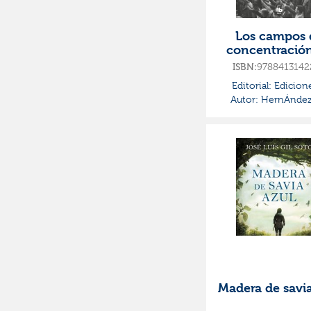
Los campos 
concentració
franco
ISBN:
9788413142
Editorial:
Edicion
Autor:
HernÁndez
Miguel, Carlos
Madera de savia