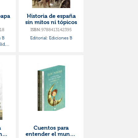
papa
Historia de españa
sin mitos ni tópicos
18
ISBN:
9788413142395
 B
Editorial:
Ediciones B
id,
a
Cuentos para
ndo
entender el mundo