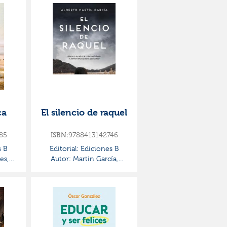
ca
El silencio de raquel
85
ISBN:
9788413142746
 B
Editorial:
Ediciones B
es,
Autor:
Martín García,
Alberto