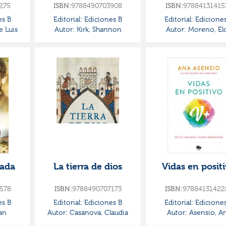
3
275
ISBN:
9788490703908
ISBN:
97884131415
es B
Editorial:
Ediciones B
Editorial:
Ediciones
e Luis
Autor:
Kirk, Shannon
Autor:
Moreno, El
nada
La tierra de dios
Vidas en posit
578
ISBN:
9788490707173
ISBN:
97884131422
es B
Editorial:
Ediciones B
Editorial:
Ediciones
an
Autor:
Casanova, Claudia
Autor:
Asensio, A