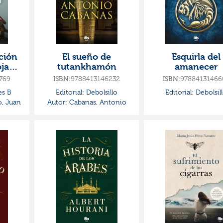
ición
El sueño de
Esquirla del
oja
tutankhamón
amanecer
ia y
769
ISBN:
9788413146232
ISBN:
97884131466
)
es B
Editorial:
Debolsillo
Editorial:
Debolsil
, Juan
Autor:
Cabanas, Antonio