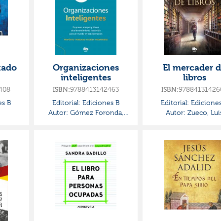
tado
Organizaciones
El mercader 
inteligentes
libros
408
ISBN:
9788413142463
ISBN:
97884131426
es B
Editorial:
Ediciones B
Editorial:
Ediciones
Autor:
Gómez Foronda,
Autor:
Zueco, Lui
Susana