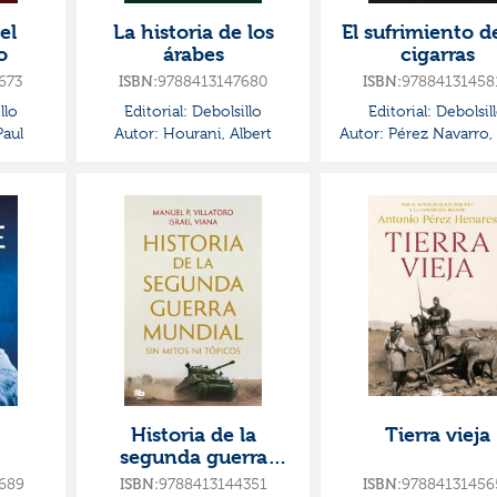
el
La historia de los
El sufrimiento de
o
árabes
cigarras
673
ISBN:
9788413147680
ISBN:
97884131458
llo
Editorial:
Debolsillo
Editorial:
Debolsil
aul
Autor:
Hourani, Albert
Autor:
Pérez Navarro,
Jesús
Historia de la
Tierra vieja
segunda guerra
mundial sin mitos ni
689
ISBN:
9788413144351
ISBN:
97884131456