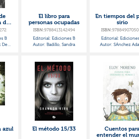
de
El libro para
En tiempos del 
n de
personas ocupadas
sirio
272
ISBN:
9788413142494
ISBN:
97884907050
es B
Editorial:
Ediciones B
Editorial:
Ediciones
 De
Autor:
Badillo, Sandra
Autor:
SÁnchez Adal
Jesús
 azul
El método 15/33
Cuentos par
entender el mu