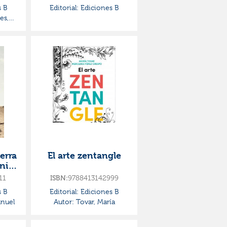
del autor)
 B
Editorial:
Ediciones B
es,
erra
El arte zentangle
 ni
11
ISBN:
9788413142999
 B
Editorial:
Ediciones B
anuel
Autor:
Tovar, María