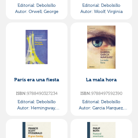
| homenaje a cat
Editorial:
Debolsillo
Editorial:
Debolsillo
Autor:
Orwell, George
Autor:
Woolf, Virginia
París era una fiesta
La mala hora
9788490327234
9788497592390
ISBN:
ISBN:
Editorial:
Debolsillo
Editorial:
Debolsillo
Autor:
Hemingway,
Autor:
Garcia Marquez,
Ernest
Gabriel