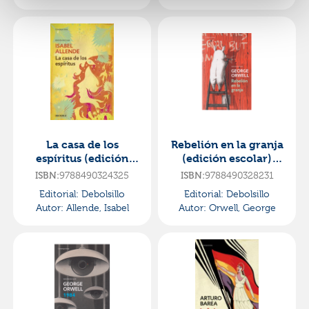
La casa de los
Rebelión en la granja
espíritus (edición
(edición escolar)
escolar)
(edición definitiva
9788490324325
9788490328231
ISBN:
ISBN:
avalada por the orwe
Editorial:
Debolsillo
Editorial:
Debolsillo
Autor:
Allende, Isabel
Autor:
Orwell, George