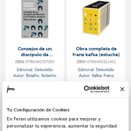
Consejos de un
Obra completa de
discípulo de
franz kafka (estuche)
morrison a un
9788466337083
9788490321461
ISBN:
ISBN:
fanático de joyce |
Editorial:
Debolsillo
Editorial:
Debolsillo
diario de bar
Autor:
Bolaño, Roberto
Autor:
Kafka, Franz
Tu Configuración de Cookies
En Feran utilizamos cookies para mejorar y
personalizar tu experiencia, aumentar la seguridad