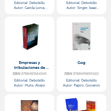
Editorial:
Debolsillo
Editorial:
Debolsillo
Autor:
GarcÍa Lorca,
Autor:
Singer, Isaac
Federico
Bashevis
Empresas y
Gog
tribulaciones de
maqroll el gaviero
9788483464045
9788499895420
ISBN:
ISBN:
(estuche)
Editorial:
Debolsillo
Editorial:
Debolsillo
Autor:
Mutis, Alvaro
Autor:
Papini, Giovanni