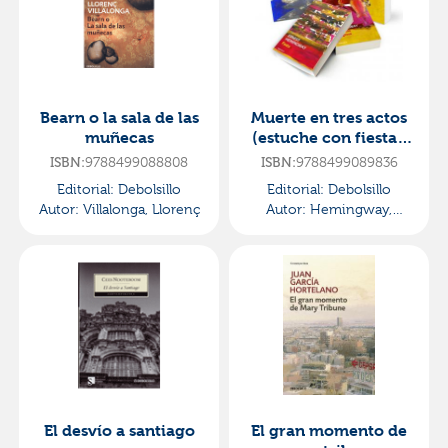
Bearn o la sala de las
Muerte en tres actos
muñecas
(estuche con fiesta |
muerte en la tarde |
9788499088808
9788499089836
ISBN:
ISBN:
verano peligroso
Editorial:
Debolsillo
Editorial:
Debolsillo
Autor:
Villalonga, Llorenç
Autor:
Hemingway,
Ernest
El desvío a santiago
El gran momento de