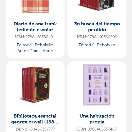
Diario de ana frank
En busca del tiempo
(edición escolar
perdido
actualizada)
9788466358491
9788466360999
ISBN:
ISBN:
Editorial:
Debolsillo
Editorial:
Debolsillo
Autor:
Frank, Anne
Biblioteca esencial
Una habitación
george orwell (1984 |
propia
rebelión en la granja
9788466357777
9788466357487
ISBN:
ISBN: