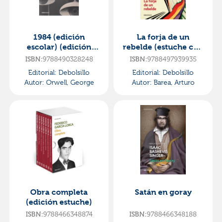
1984 (edición
La forja de un
escolar) (edición
rebelde (estuche con
definitiva avalada
la forja | la ruta | la
9788490328248
9788497939935
ISBN:
ISBN:
por the orwell estate)
llama)
Editorial:
Debolsillo
Editorial:
Debolsillo
Autor:
Orwell, George
Autor:
Barea, Arturo
Obra completa
Satán en goray
(edición estuche)
9788466348874
9788466348188
ISBN:
ISBN: