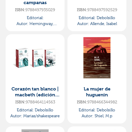
campanas
9788497935029
9788497592529
ISBN:
ISBN:
Editorial:
Editorial:
Debolsillo
Autor:
Hemingway,
Autor:
Allende, Isabel
Ernest
Corazón tan blanco |
La mujer de
macbeth (edición
huguenin
conmemorativa en
9788464114563
9788466344982
ISBN:
ISBN:
estuche)
Editorial:
Debolsillo
Editorial:
Debolsillo
Autor:
Marias/shakespeare
Autor:
Shiel, M.p