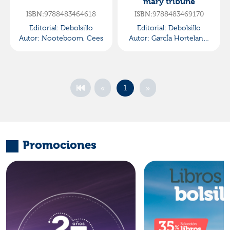
mary tribune
9788483464618
9788483469170
ISBN:
ISBN:
Editorial:
Debolsillo
Editorial:
Debolsillo
Autor:
Nooteboom, Cees
Autor:
GarcÍa Hortelano,
Juan
«
»
1
Promociones