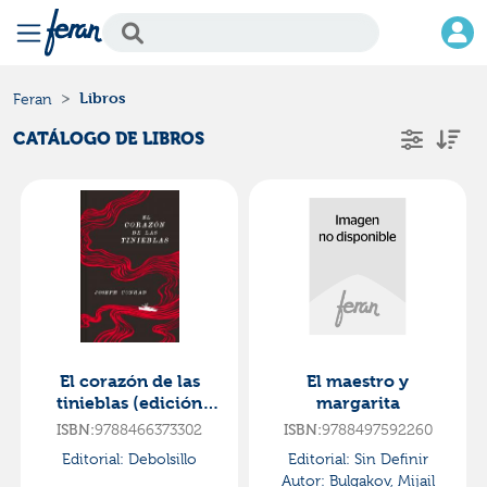
Libros
Feran
CATÁLOGO DE LIBROS
El corazón de las
El maestro y
tinieblas (edición
margarita
aniversario) (fg)
9788466373302
9788497592260
ISBN:
ISBN:
Editorial:
Debolsillo
Editorial:
Sin Definir
Autor:
Bulgakov, Mijail