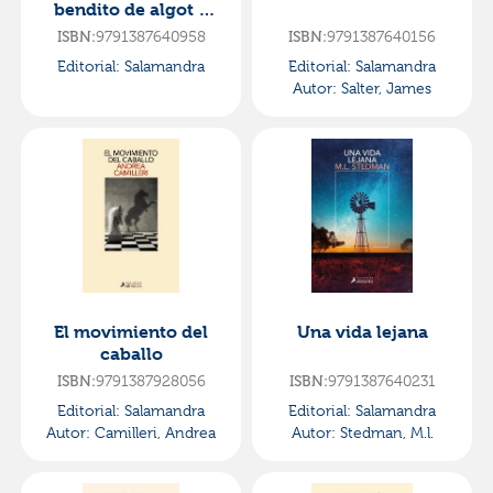
bendito de algot y
anna stina
ISBN:
9791387640958
ISBN:
9791387640156
Editorial:
Salamandra
Editorial:
Salamandra
Autor:
Salter, James
El movimiento del
Una vida lejana
caballo
ISBN:
9791387928056
ISBN:
9791387640231
Editorial:
Salamandra
Editorial:
Salamandra
Autor:
Camilleri, Andrea
Autor:
Stedman, M.l.