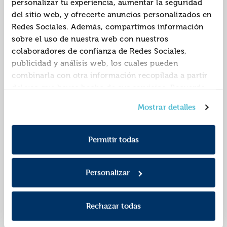
personalizar tu experiencia, aumentar la seguridad
del sitio web, y ofrecerte anuncios personalizados en
Redes Sociales. Además, compartimos información
sobre el uso de nuestra web con nuestros
colaboradores de confianza de Redes Sociales,
publicidad y análisis web, los cuales pueden
combinarla con otra información recopilada a partir
del uso que hayas hecho de sus servicios. Recuerda
que puedes cambiar de opinión y retirar el
El legado de la
La soledad de sonia y
Mostrar detalles
consentimiento en cualquier momento. Para más
pérdida
sunny
Política de Cookies
información consulta la
y la
ISBN:
9788498381184
ISBN:
9791387640057
Política de Privacidad
.
Permitir todas
Editorial:
Salamandra
Editorial:
Salamandra
Autor:
Desai, Kiran
Autor:
Desai, Kiran
Personalizar
Rechazar todas