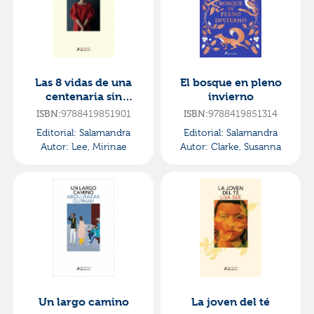
Las 8 vidas de una
El bosque en pleno
centenaria sin
invierno
nombre
ISBN:
9788419851901
ISBN:
9788419851314
Editorial:
Salamandra
Editorial:
Salamandra
Autor:
Lee, Mirinae
Autor:
Clarke, Susanna
Un largo camino
La joven del té