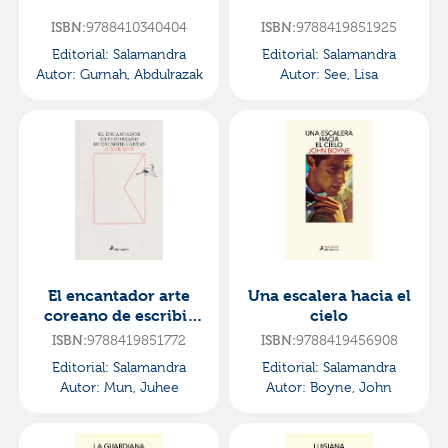
ISBN:
9788410340404
ISBN:
9788419851925
Editorial:
Salamandra
Editorial:
Salamandra
Autor:
Gurnah, Abdulrazak
Autor:
See, Lisa
El encantador arte
Una escalera hacia el
coreano de escribir
cielo
cartas
ISBN:
9788419851772
ISBN:
9788419456908
Editorial:
Salamandra
Editorial:
Salamandra
Autor:
Mun, Juhee
Autor:
Boyne, John