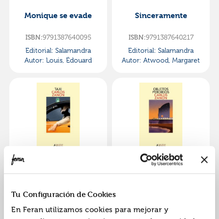
Monique se evade
Sinceramente
ISBN:
9791387640095
ISBN:
9791387640217
Editorial:
Salamandra
Editorial:
Salamandra
Autor:
Louis, Édouard
Autor:
Atwood, Margaret
Taxi
Objetos perdidos
ISBN:
9791387640804
ISBN:
9791387640071
Tu Configuración de Cookies
Editorial:
Salamandra
Editorial:
Salamandra
En Feran utilizamos cookies para mejorar y
Autor:
ZanÓn, Carlos
Autor:
ZanÓn, Carlos