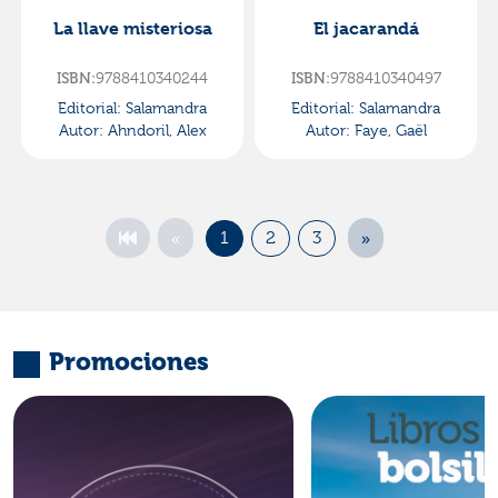
La llave misteriosa
El jacarandá
ISBN:
9788410340244
ISBN:
9788410340497
Editorial:
Salamandra
Editorial:
Salamandra
Autor:
Ahndoril, Alex
Autor:
Faye, Gaël
«
»
1
2
3
Promociones