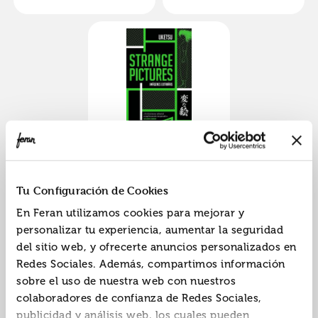
Strange pictures
(strange books)
ISBN:
9788410352063
Tu Configuración de Cookies
Editorial:
Reservoir Books
En Feran utilizamos cookies para mejorar y
Autor:
Uketsu
personalizar tu experiencia, aumentar la seguridad
del sitio web, y ofrecerte anuncios personalizados en
Redes Sociales. Además, compartimos información
sobre el uso de nuestra web con nuestros
«
»
1
colaboradores de confianza de Redes Sociales,
publicidad y análisis web, los cuales pueden