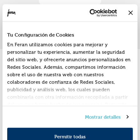
«
»
1
Tu Configuración de Cookies
En Feran utilizamos cookies para mejorar y
personalizar tu experiencia, aumentar la seguridad
del sitio web, y ofrecerte anuncios personalizados en
Promociones
Redes Sociales. Además, compartimos información
sobre el uso de nuestra web con nuestros
colaboradores de confianza de Redes Sociales,
publicidad y análisis web, los cuales pueden
combinarla con otra información recopilada a partir
del uso que hayas hecho de sus servicios. Recuerda
que puedes cambiar de opinión y retirar el
Mostrar detalles
consentimiento en cualquier momento. Para más
Política de Cookies
información consulta la
y la
Política de Privacidad
.
Permitir todas