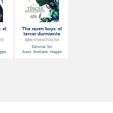
 el
The raven boys: el
tercer durmiente
33
ISBN:
9788467582758
Editorial:
Sm
ggie
Autor:
Stiefvater, Maggie