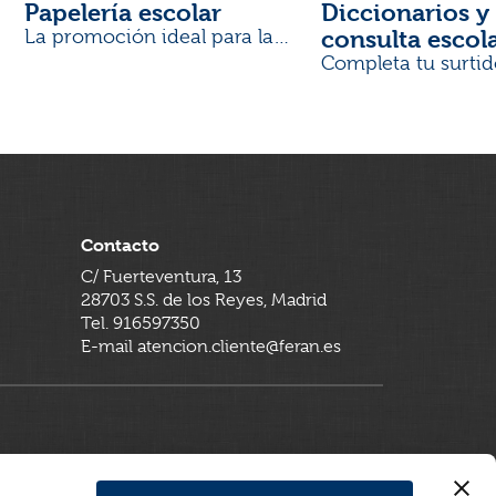
Papelería escolar
Diccionarios y 
consulta escol
La promoción ideal para la
Vuelta al Cole
Completa tu surtid
Contacto
C/ Fuerteventura, 13
28703 S.S. de los Reyes, Madrid
Tel. 916597350
E-mail atencion.cliente@feran.es