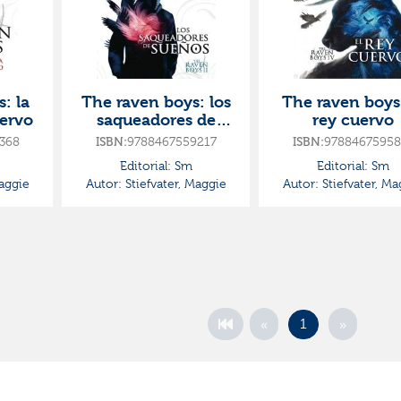
: la
The raven boys: los
The raven boys:
uervo
saqueadores de
rey cuervo
sueños
368
ISBN:
9788467559217
ISBN:
97884675958
Editorial:
Sm
Editorial:
Sm
aggie
Autor:
Stiefvater, Maggie
Autor:
Stiefvater, Ma
«
»
1