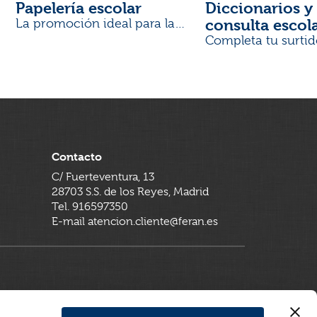
Papelería escolar
Diccionarios y 
consulta escol
La promoción ideal para la
Vuelta al Cole
Completa tu surtid
Contacto
C/ Fuerteventura, 13
28703 S.S. de los Reyes, Madrid
Tel. 916597350
E-mail atencion.cliente@feran.es