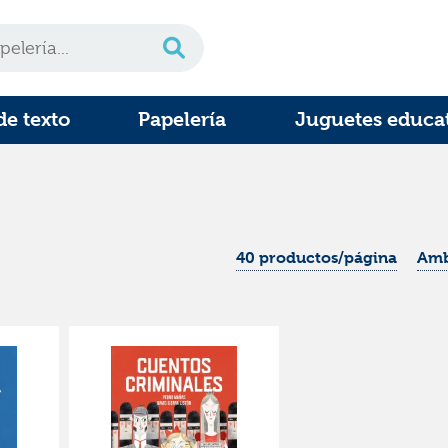
de texto
Papelería
Juguetes educa
40 productos/página
Amb