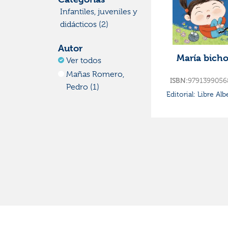
Infantiles, juveniles y
didácticos (2)
Editorial
María bicho
Ver todas
Libre albedrío (2)
ISBN:
9791399056
Editorial:
Libre Alb
Autor
Ver todos
Mañas Romero,
Pedro (1)