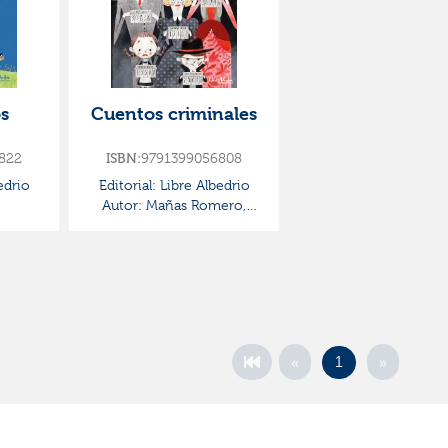
s
Cuentos criminales
822
ISBN:
9791399056808
edrio
Editorial:
Libre Albedrio
Autor:
Mañas Romero,
Pedro
«
»
1