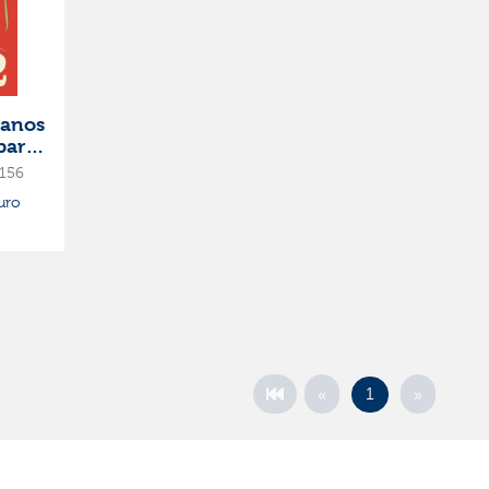
ianos
para
156
uro
«
»
1