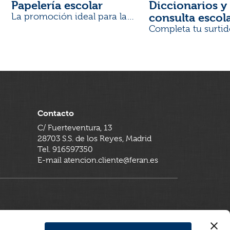
Papelería escolar
Diccionarios y 
consulta escol
La promoción ideal para la
Vuelta al Cole
Completa tu surtid
Contacto
C/ Fuerteventura, 13
28703 S.S. de los Reyes, Madrid
Tel. 916597350
E-mail atencion.cliente@feran.es