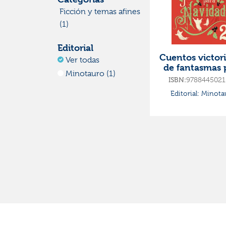
Ficción y temas afines
(1)
Editorial
Cuentos victor
Ver todas
de fantasmas 
Minotauro (1)
navidad 2
9788445021
ISBN:
Editorial:
Minota