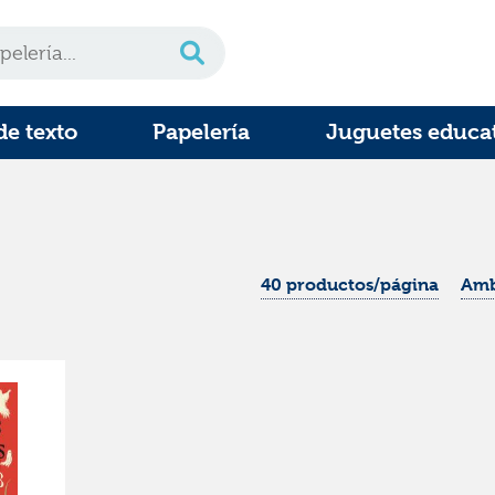
de texto
Papelería
Juguetes educa
40 productos/página
Amb