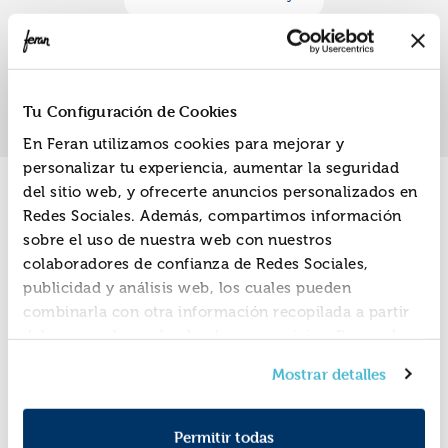
«
»
1
Tu Configuración de Cookies
En Feran utilizamos cookies para mejorar y
personalizar tu experiencia, aumentar la seguridad
del sitio web, y ofrecerte anuncios personalizados en
Promociones
Redes Sociales. Además, compartimos información
sobre el uso de nuestra web con nuestros
colaboradores de confianza de Redes Sociales,
publicidad y análisis web, los cuales pueden
combinarla con otra información recopilada a partir
del uso que hayas hecho de sus servicios. Recuerda
que puedes cambiar de opinión y retirar el
Mostrar detalles
consentimiento en cualquier momento. Para más
Política de Cookies
información consulta la
y la
Política de Privacidad
.
Permitir todas