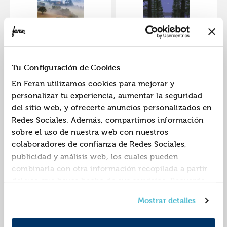
Cuidar de ella
El dios de los bosques
ISBN:
9791387739201
ISBN:
9791387739218
Tu Configuración de Cookies
Editorial:
Tubolsillo
Editorial:
Tubolsillo
En Feran utilizamos cookies para mejorar y
Autor:
Andrea, Jean-
Autor:
Moore, Liz
personalizar tu experiencia, aumentar la seguridad
baptiste
del sitio web, y ofrecerte anuncios personalizados en
Redes Sociales. Además, compartimos información
sobre el uso de nuestra web con nuestros
colaboradores de confianza de Redes Sociales,
publicidad y análisis web, los cuales pueden
combinarla con otra información recopilada a partir
del uso que hayas hecho de sus servicios. Recuerda
que puedes cambiar de opinión y retirar el
Mañana, y mañana, y
Los de bilbao nacen
Mostrar detalles
consentimiento en cualquier momento. Para más
mañana
donde quieren
Política de Cookies
información consulta la
y la
ISBN:
9791387739003
ISBN:
9791387739010