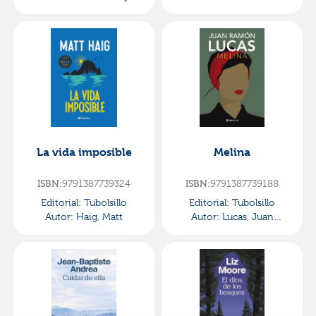
La vida imposible
Melina
ISBN:
9791387739324
ISBN:
9791387739188
Editorial:
Tubolsillo
Editorial:
Tubolsillo
Autor:
Haig, Matt
Autor:
Lucas, Juan
RamÓn