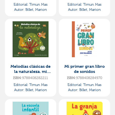
Editorial:
Timun Mas
Editorial:
Timun Mas
Autor:
Billet, Marion
Autor:
Billet, Marion
Melodías clásicas de
Mi primer gran libro
la naturaleza. mi
de sonidos
primer libro de
ISBN:
9788408282211
ISBN:
9788408284970
sonidos
Editorial:
Timun Mas
Editorial:
Timun Mas
Autor:
Billet, Marion
Autor:
Billet, Marion