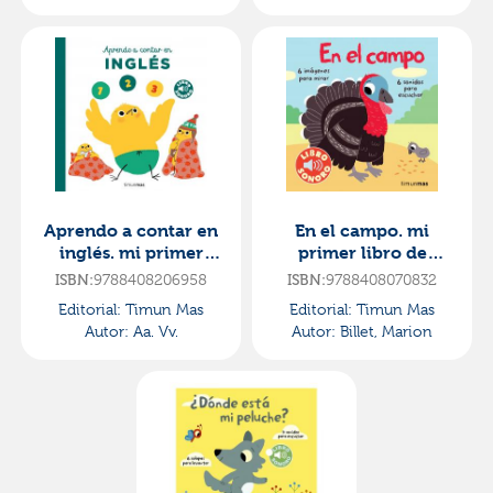
Aprendo a contar en
En el campo. mi
inglés. mi primer
primer libro de
libro de sonidos
sonidos
ISBN:
9788408206958
ISBN:
9788408070832
Editorial:
Timun Mas
Editorial:
Timun Mas
Autor:
Aa. Vv.
Autor:
Billet, Marion