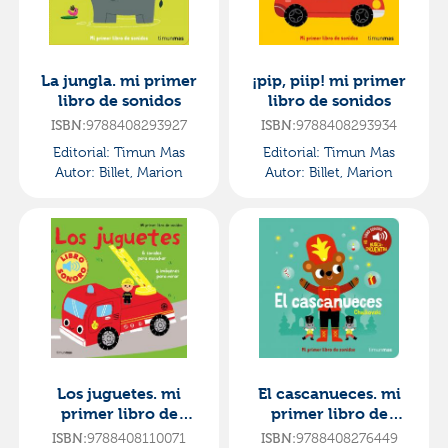
La jungla. mi primer
¡pip, piip! mi primer
libro de sonidos
libro de sonidos
ISBN:
9788408293927
ISBN:
9788408293934
Editorial:
Timun Mas
Editorial:
Timun Mas
Autor:
Billet, Marion
Autor:
Billet, Marion
Los juguetes. mi
El cascanueces. mi
primer libro de
primer libro de
sonidos
sonidos
ISBN:
9788408110071
ISBN:
9788408276449