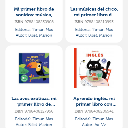
Mi primer libro de
Las músicas del circo.
sonidos: música,
mi primer libro de
maestro
sonidos
ISBN:
9788408230908
ISBN:
9788408210993
Editorial:
Timun Mas
Editorial:
Timun Mas
Autor:
Billet, Marion
Autor:
Billet, Marion
Las aves exóticas. mi
Aprendo inglés. mi
primer libro de
primer libro con
sonidos
sonidos
ISBN:
9788408127956
ISBN:
9788408206941
Editorial:
Timun Mas
Editorial:
Timun Mas
Autor:
Billet, Marion
Autor:
Aa. Vv.