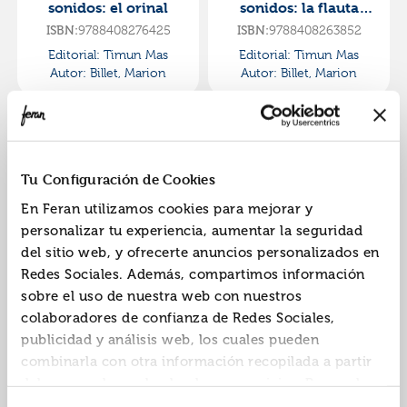
sonidos: el orinal
sonidos: la flauta
mágica
ISBN:
9788408276425
ISBN:
9788408263852
Editorial:
Timun Mas
Editorial:
Timun Mas
Autor:
Billet, Marion
Autor:
Billet, Marion
Tu Configuración de Cookies
En Feran utilizamos cookies para mejorar y
personalizar tu experiencia, aumentar la seguridad
del sitio web, y ofrecerte anuncios personalizados en
Mi primer libro de
Músicas del mundo
Redes Sociales. Además, compartimos información
sonidos: ¡cumpleaños
para bailar. mi primer
sobre el uso de nuestra web con nuestros
feliz!
libro de sonidos
ISBN:
9788408263876
ISBN:
9788408266105
colaboradores de confianza de Redes Sociales,
publicidad y análisis web, los cuales pueden
Editorial:
Timun Mas
Editorial:
Timun Mas
Autor:
Billet, Marion
Autor:
Billet, Marion
combinarla con otra información recopilada a partir
del uso que hayas hecho de sus servicios. Recuerda
que puedes cambiar de opinión y retirar el