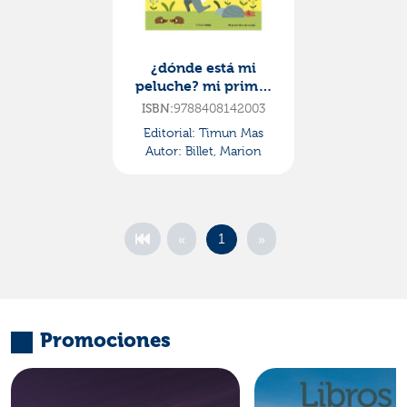
¿dónde está mi
peluche? mi primer
libro de sonidos
ISBN:
9788408142003
Editorial:
Timun Mas
Autor:
Billet, Marion
«
»
1
Promociones