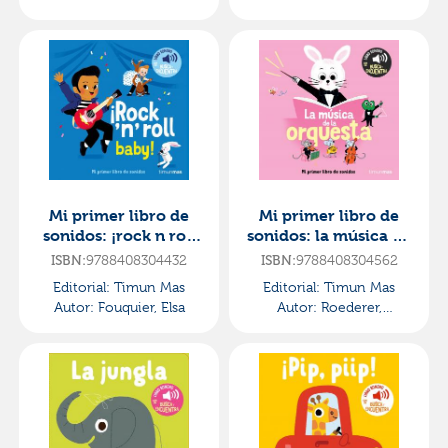
Mi primer libro de
Mi primer libro de
sonidos: ¡rock n roll
sonidos: la música de
baby!
la orquesta
ISBN:
9788408304432
ISBN:
9788408304562
Editorial:
Timun Mas
Editorial:
Timun Mas
Autor:
Fouquier, Elsa
Autor:
Roederer,
Charlotte